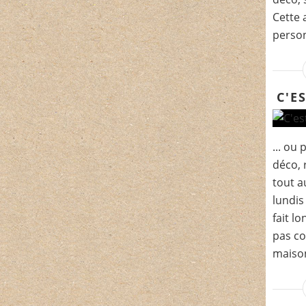
Cette 
person
C'ES
... ou
déco, 
tout a
lundis
fait l
pas co
maison