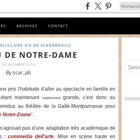
GES
ARCHIVES
CONTACT
,
ËL(S)
UNE VIE DE SCARABOUILS
U DE NOTRE-DAME
14 DÉCEMBRE 2016
By scar_ab
s pris l'habitude d'aller au spectacle en famille en
 étant maintenant
grande, c'est donc au
relativement
endus au théâtre de la Gaîté-Montparnasse pour
e Notre-Dame
".
s'agissait pas d'une adaptation très académique de
is :
commedia dell'arte
. Mise en scène haute en