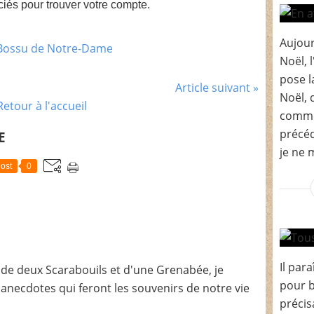
ciés pour trouver votre compte.
Aujour
Noël, 
pose l
Article suivant »
Noël, 
Retour à l'accueil
comme
précéd
E
je ne m
ost
0
Il para
de deux Scarabouils et d'une Grenabée, je
pour b
t anecdotes qui feront les souvenirs de notre vie
précis