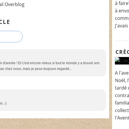
à fair
ail Overblog
à envo
commen
CLE
J'avais
CRÈ
fin d'année ! Et c'est encore mieux si tout le monde y a trouvé son
 par chez nous, mais je peux toujours regardé...
A l'av
Noël, 
tardé 
contra
famili
s ;-)
collec
l'Avent