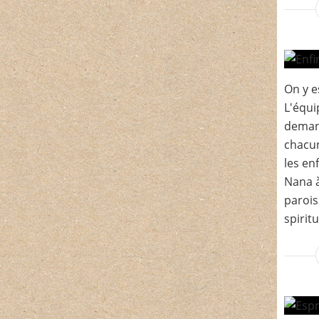
On y e
L'équi
demand
chacun
les en
Nana à
parois
spirit