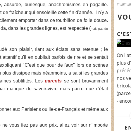
e, absurde, burlesque, anachronismes en pagaille.
de fraîcheur qui ensoleille cette fin d'année. Il n'y a
VOU
cilement emporter dans ce tourbillon de folie douce.
da, dans les grandes lignes, est respectée (
mais pas de
C'ES
é son plaisir, riant aux éclats sans retenue ; le
On l'a
attentif qu'il en oubliait parfois de rire et se sentait
plus d
expliquant "C'est que pour de faux" lors de scènes
précéd
u plus dissipée mais néanmoins, a saisi les grandes
nos ve
aines subtilités. Les
parents
se sont bruyamment
bricol
par manque de savoir-vivre mais parce que c'était
(parce
- encor
onner aux Parisiens ou Ile-de-Français et même aux
ne vous fiez pas aux prix, allez voir sur n'importe
E