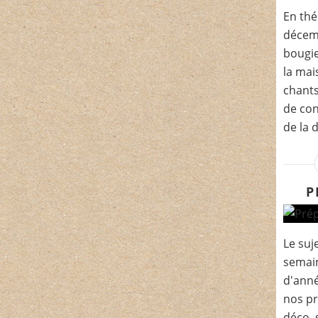
En thé
décemb
bougie
la mai
chants
de con
de la 
P
Le suje
semain
d'anné
nos pr
déco, 