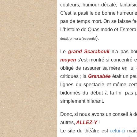
couleurs, humour décalé, fantaisi
C'est la pastille de bonne humeur et 
pas de temps mort. On se laisse fa
L'histoire de Quasimodo et Esmeral
).
détail, on va à l'essentiel
Le
grand Scarabouil
n'a pas boud
moyen
s'est montré si concentré et 
obligé de rassurer sa mère en lui 
critiques ; la
Grenabée
était un pe
lignes du spectacle et même cert
bidonnés du début à la fin, pas 
simplement hilarant.
Donc, si nous avons un conseil à d
autres,
ALLEZ-Y
!
Le site du théâtre est
celui-ci
mais 