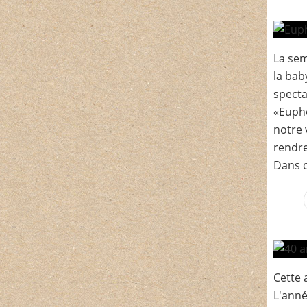
La sem
la bab
specta
«Eupho
notre 
rendre 
Dans c
Cette 
L'anné