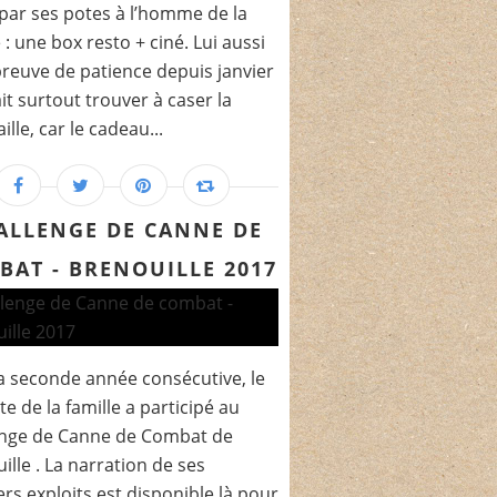
 par ses potes à l’homme de la
e : une box resto + ciné. Lui aussi
 preuve de patience depuis janvier
llait surtout trouver à caser la
lle, car le cadeau...
ALLENGE DE CANNE DE
BAT - BRENOUILLE 2017
a seconde année consécutive, le
te de la famille a participé au
enge de Canne de Combat de
ille . La narration de ses
rs exploits est disponible là pour