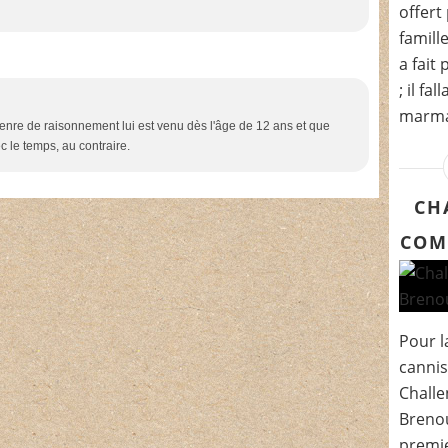
offert
famill
a fait
; il fa
marmai
enre de raisonnement lui est venu dès l'âge de 12 ans et que
c le temps, au contraire.
CH
COM
Pour l
cannis
Chall
Brenou
premie