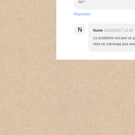
lui !
Répondre
N
Nanie
01/02/2017 12:10
Le problème est que ce g
cela ne s'arrange pas ave