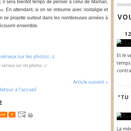
 il sera bientôt temps de penser à celui de Maman,
. En attendant, si on se retourne avec nostalgie et
o)
VOU
n se projette surtout dans les nombreuses années à
découvrir ensemble.
1
Et le 
temps.
 sérieux sur les photos ;-)
contrai
Article suivant »
Retour à l'accueil
"TU
E
ost
0
La mèr