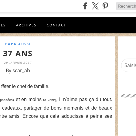
GES
ARCHIVES
CONTACT
PAPA AUSSI
37 ANS
29 JANVIER 2017
By scar_ab
fêter le chef de famille.
et en moins
, il n'aime pas ça du tout.
(passées)
(à venir)
es cadeaux, partager de bons moments et de beaux
ntre amis. Encore que cela adoucisse à peine ses