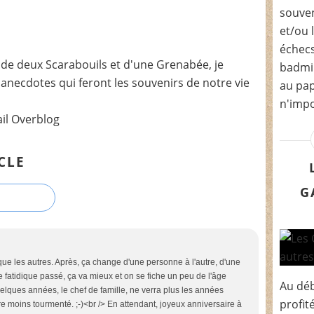
souven
et/ou 
échecs
de deux Scarabouils et d'une Grenabée, je
badmin
t anecdotes qui feront les souvenirs de notre vie
au pap
n'impo
ail Overblog
CLE
G
le que les autres. Après, ça change d'une personne à l'autre, d'une
e fatidique passé, ça va mieux et on se fiche un peu de l'âge
Au déb
elques années, le chef de famille, ne verra plus les années
profit
re moins tourmenté. ;-)<br /> En attendant, joyeux anniversaire à