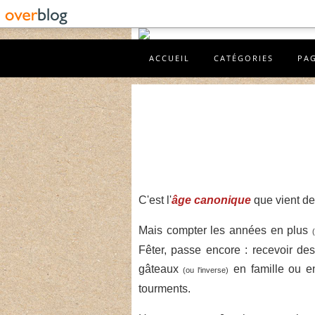
ACCUEIL
CATÉGORIES
PA
C'est l'
âge canonique
que vient de 
Mais compter les années en plus
Fêter, passe encore : recevoir d
gâteaux
en famille ou e
(ou l'inverse)
tourments.