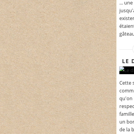
... un
jusqu'
existe
étaien
gâteau
LE 
Cette 
commen
qu'on 
respec
famill
un bon
de la 