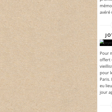
mémoir
avéré 
JO
Pour 
offert
vieill
pour l
Paris.
eu lieu
jour a