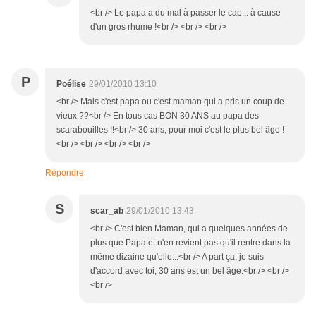
<br /> Le papa a du mal à passer le cap... à cause
d'un gros rhume !<br /> <br /> <br />
P
Poélise
29/01/2010 13:10
<br /> Mais c'est papa ou c'est maman qui a pris un coup de
vieux ??<br /> En tous cas BON 30 ANS au papa des
scarabouilles !!<br /> 30 ans, pour moi c'est le plus bel âge !
<br /> <br /> <br /> <br />
Répondre
S
scar_ab
29/01/2010 13:43
<br /> C'est bien Maman, qui a quelques années de
plus que Papa et n'en revient pas qu'il rentre dans la
même dizaine qu'elle...<br /> A part ça, je suis
d'accord avec toi, 30 ans est un bel âge.<br /> <br />
<br />