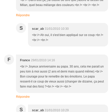
<br /> Dans tout ça, j'ai oublié de dire que j'adore le dessin de
Milan, quel beau mélange des couleurs.<br /> <br /> <br />
Répondre
S
scar_ab
31/01/2010 10:30
<br /> Ah oui, il s'est bien appliqué sur ce coup.<br />
<br /> <br />
F
France
29/01/2010 14:16
<br /> Joyeux anniversaire au papa. 30 ans, cela me parait un
peu loin à moi aussi (2 ans et demi mais quand même).<br />
Bon courage pour te remettre de tes émotions. Le papa
ressent-il ce coup de vieux aussi (changer de dizaine, ça peut
faire mal des fois) ?<br /> <br /> <br />
Répondre
S
scar_ab
31/01/2010 10:29