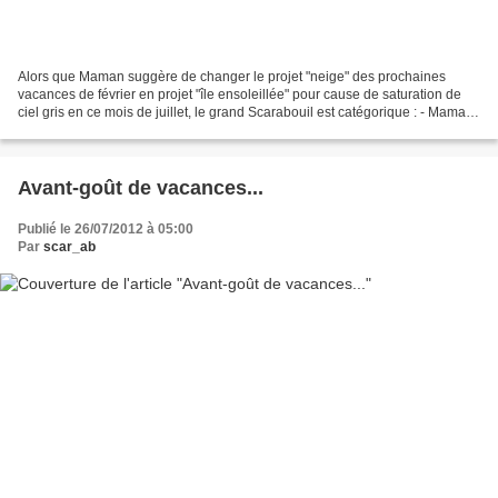
Alors que Maman suggère de changer le projet "neige" des prochaines
vacances de février en projet "île ensoleillée" pour cause de saturation de
ciel gris en ce mois de juillet, le grand Scarabouil est catégorique : - Maman :
"Ce n'est plus possible, j'ai...
Avant-goût de vacances...
Publié le 26/07/2012 à 05:00
Par
scar_ab