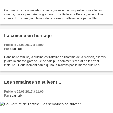
Ce dimanche, le soleil était radieux ; nous en avons profité pour aller au
cinéma, mais à pied. Au programme, « La Belle et la Bête » , version film
chanté. L’ histoire , tout le monde la connaît. Belle est une jeune fille
rêveuse, férue de lecture et...
La cuisine en héritage
Publié le 27/03/2017 à 11:00
Par
scar_ab
Dans notre famille, la cuisine est l'affaire de l'homme de la maison, oserais-
je dire la chasse gardée. Je ne sais plus comment cet état de fait s'est
instauré... Certainement parce qu nous n'avons pas la même culture ou
éducation culinaire , la mienne,...
Les semaines se suivent...
Publié le 26/03/2017 à 11:00
Par
scar_ab