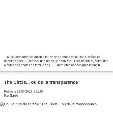
... ou se demander ce qu'on a fait de ses bonnes résolutions, listées en
début d'année : - Réaliser une nouvelle bannière - Trier, imprimer, éditer des
albums des photos de famille des... 10 dernières années (pas moins !) :
euh... finalement, j’ai renoncé...
The Circle... ou de la transparence
Publié le 28/07/2017 à 11:00
Par
Nanie