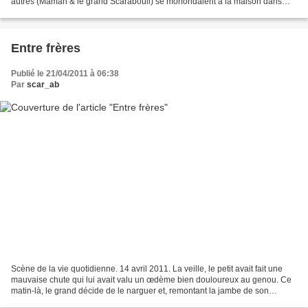
autres (Maman & le grand Scarabouil) se morfondaient à la maison dans
l’attente de nouvelles trompaient...
Entre frères
Publié le 21/04/2011 à 06:38
Par
scar_ab
Scène de la vie quotidienne. 14 avril 2011. La veille, le petit avait fait une
mauvaise chute qui lui avait valu un œdème bien douloureux au genou. Ce
matin-là, le grand décide de le narguer et, remontant la jambe de son
pantalon pour découvrir un genou...