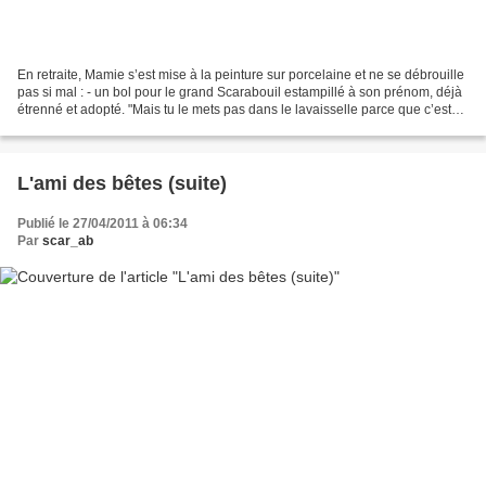
En retraite, Mamie s’est mise à la peinture sur porcelaine et ne se débrouille
pas si mal : - un bol pour le grand Scarabouil estampillé à son prénom, déjà
étrenné et adopté. "Mais tu le mets pas dans le lavaisselle parce que c’est
fragile !" Ok, on fait...
L'ami des bêtes (suite)
Publié le 27/04/2011 à 06:34
Par
scar_ab