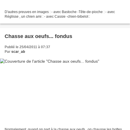
D'autres preuves en images : - avec Bastoche -Tête-de-pioche : - avec
Réglisse , un chien ami : - avec Cassie -chien-bibelot :
Chasse aux oeufs... fondus
Publié le 25/04/2011 à 07:37
Par
scar_ab
Normalement, quand on part à la chasse aux oeufs , on chausse les bottes