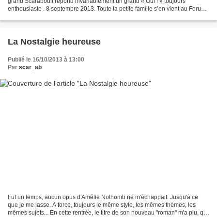
grand Scarabouil répond invariablement un grand « Oui ! » toujours
enthousiaste . 8 septembre 2013. Toute la petite famille s’en vient au Forum
des associations de la ville pour...
La Nostalgie heureuse
Publié le 16/10/2013 à 13:00
Par
scar_ab
Fut un temps, aucun opus d'Amélie Nothomb ne m'échappait. Jusqu'à ce
que je me lasse. A force, toujours le même style, les mêmes thèmes, les
mêmes sujets... En cette rentrée, le titre de son nouveau "roman" m'a plu, qui