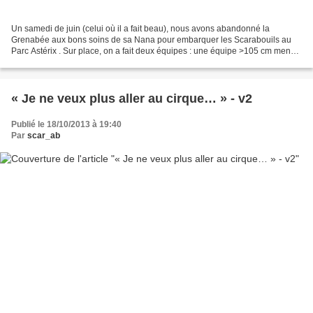
Un samedi de juin (celui où il a fait beau), nous avons abandonné la
Grenabée aux bons soins de sa Nana pour embarquer les Scarabouils au
Parc Astérix . Sur place, on a fait deux équipes : une équipe >105 cm menée
par Papa et une équipe < 105 cm par Maman...
« Je ne veux plus aller au cirque… » - v2
Publié le 18/10/2013 à 19:40
Par
scar_ab