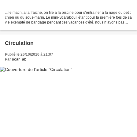
... le matin, à la fraîche, on file à la piscine pour s’entraîner à la nage du petit
chien ou du sous-marin. Le mini-Scarabouil étant pour la première fois de sa
vie exempté de bandage pendant ces vacances d'été, nous n’avons pas
hésité à le jeter dans...
Circulation
Publié le 26/10/2010 à 21:07
Par
scar_ab