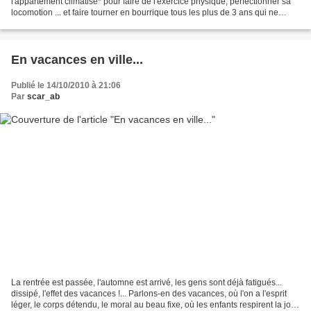
l'appartement climatisé* pour faire de l'exercice physique, perfectionner sa
locomotion ... et faire tourner en bourrique tous les plus de 3 ans qui ne
savent jamais où regarder...
En vacances en ville...
Publié le 14/10/2010 à 21:06
Par
scar_ab
La rentrée est passée, l'automne est arrivé, les gens sont déjà fatigués...
dissipé, l'effet des vacances !... Parlons-en des vacances, où l'on a l'esprit
léger, le corps détendu, le moral au beau fixe, où les enfants respirent la joie