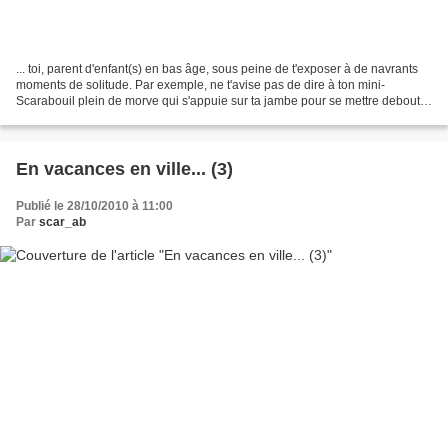
... toi, parent d'enfant(s) en bas âge, sous peine de t'exposer à de navrants
moments de solitude. Par exemple, ne t'avise pas de dire à ton mini-
Scarabouil plein de morve qui s'appuie sur ta jambe pour se mettre debout :
"Mais c'est très bien ! Continue,...
En vacances en ville... (3)
Publié le 28/10/2010 à 11:00
Par
scar_ab