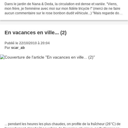
Dans le jardin de Nana & Deda, la circulation est dense et variée. "Viens,
mon frère, je t'emmène avec moi sur mon fidèle tricycle !" (merci de ne faire
aucun commentaire sur le rose bonbon dudit véhicule...) "Mais regarde donc
mon bolide !" "Essaie-le,...
En vacances en ville... (2)
Publié le 22/10/2010 à 20:04
Par
scar_ab
... pendant les heures les plus chaudes, on profite de la fraîcheur (26°C) de