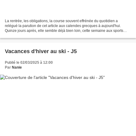
La rentrée, les obligations, la course souvent effrénée du quotidien a
relégué la parution de cet article aux calendes grecques à aujourd'hui.
Quinze jours après, elle semble déjà bien loin, cette semaine aux sports
d'hiver , comme les gens disaient quand...
Vacances d'hiver au ski - J5
Publié le 02/03/2025 à 12:00
Par
Nanie