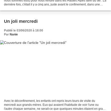
nous sommes fous) pour nous rendre dans les Hautes Alpes faire du ski . La
dernière fois, c'était il y a cinq ans, juste avant le confinement, dans une
station où il y avait plus de...
Un joli mercredi
Publié le 03/06/2020 à 18:00
Par
Nanie
Avec le déconfinement, les enfants ont repris leurs tours de visite du
mercredi aux grands-mères. Eux qui avaient l'habitude de voir l'une ou
l'autre chaque semaine, ne serait-ce que quelques minutes étaient en grand