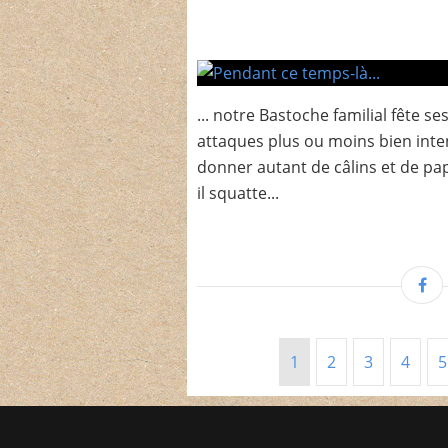
... notre Bastoche familial fête ses
attaques plus ou moins bien inte
donner autant de câlins et de pa
il squatte...
1
2
3
4
5