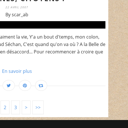
22 AVRIL 2007
By scar_ab
 vraiment la vie, Y'a un bout d'temps, mon colon,
aud Séchan, C'est quand qu'on va où ? A la Belle de
 en désaccord... Pour recommencer à croire que
En savoir plus
2
3
>
>>