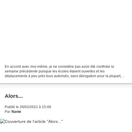
En accord avec moi-même, je ne considère pas avoir été confinée la
semaine précédente puisque les écoles étaient ouvertes et les
déplacements à peu près tous autorisés, sans dérogation pour la plupart,
avec attestation plus ou moins fumeuse pour les autres....
Alors...
Publié le 28/02/2021 à 15:00
Par
Nanie