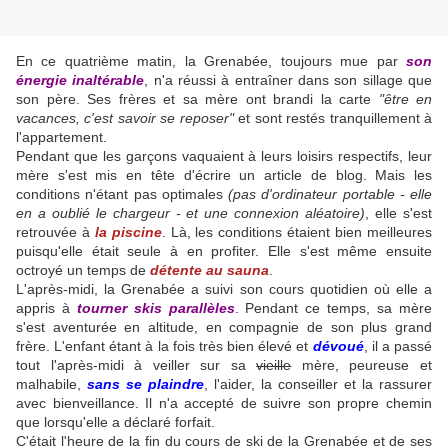
En ce quatrième matin, la Grenabée, toujours mue par
son
énergie inaltérable
, n'a réussi à entraîner dans son sillage que
son père. Ses frères et sa mère ont brandi la carte
"être en
vacances, c'est savoir se reposer"
et sont restés tranquillement à
l'appartement.
Pendant que les garçons vaquaient à leurs loisirs respectifs, leur
mère s'est mis en tête d'écrire un article de blog. Mais les
conditions n'étant pas optimales
(pas d'ordinateur portable - elle
en a oublié le chargeur - et une connexion aléatoire)
, elle s'est
retrouvée à
la piscine
. Là, les conditions étaient bien meilleures
puisqu'elle était seule à en profiter. Elle s'est même ensuite
octroyé un temps de
détente au sauna
.
L'après-midi, la Grenabée a suivi son cours quotidien où elle a
appris à
tourner skis parallèles
. Pendant ce temps, sa mère
s'est aventurée en altitude, en compagnie de son plus grand
frère. L'enfant étant à la fois très bien élevé et
dévoué
, il a passé
tout l'après-midi à veiller sur sa
vieille
mère, peureuse et
malhabile,
sans se plaindre
, l'aider, la conseiller et la rassurer
avec bienveillance. Il n'a accepté de suivre son propre chemin
que lorsqu'elle a déclaré forfait.
C'était l'heure de la fin du cours de ski de la Grenabée et de ses