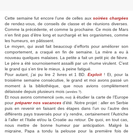
Cette semaine fut encore l’une de celles aux
soirées chargées
de rendez-vous, de conseils de classe et de réunions diverses.
Comme la précédente, et comme la prochaine. Ce mois de Mars
n’en finit pas d’être long et surchargé et les organismes, comme
les humeurs, en pâtissent.
Le moyen, qui avait fait beaucoup d’efforts pour améliorer son
comportement, a craqué en fin de semaine. La mère a eu à
nouveau quelques malaises. La petite a fait un petit pic de fièvre.
Le père a été sournoisement assailli par un rhume virulent. C'est
le grand qui s’en tire le mieux, à peine fatigué.
Pour autant, j’ai pu lire 2 livres et 1 BD.
Exploit
! Et, pour la
troisième semaine consécutive, le grand et moi avons passé un
moment à la bibliothèque, que nous avions complètement
délaissée depuis plusieurs mois
.
(années ?)
Et nous avons commencé
à étudier la carte de l’Europe
(enfin, moi)
pour
préparer nos vacances
d’été. Notre projet : aller en Serbie
puis en revenir en faisant des étapes dans l’un ou l’autre des
différents pays traversés pour s’y rendre, certainement l’Autriche
à l’aller et l’Italie et/ou la Croatie au retour. De quoi, en tout cas,
nous mettre de bonne humeur par anticipation. Malgré la
migraine, Papa a tondu la pelouse pour la première fois de