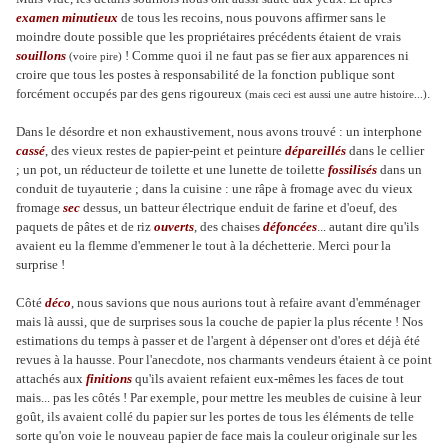
examen minutieux
de tous les recoins, nous pouvons affirmer sans le
moindre doute possible que les propriétaires précédents étaient de vrais
souillons
! Comme quoi il ne faut pas se fier aux apparences ni
(voire pire)
croire que tous les postes à responsabilité de la fonction publique sont
forcément occupés par des gens rigoureux
.
(mais ceci est aussi une autre histoire...)
Dans le désordre et non exhaustivement, nous avons trouvé : un interphone
cassé
, des vieux restes de papier-peint et peinture
dépareillés
dans le cellier
; un pot, un réducteur de toilette et une lunette de toilette
fossilisés
dans un
conduit de tuyauterie ; dans la cuisine : une râpe à fromage avec du vieux
fromage
sec
dessus, un batteur électrique enduit de farine et d'oeuf, des
paquets de pâtes et de riz
ouverts
, des chaises
défoncées
... autant dire qu'ils
avaient eu la flemme d'emmener le tout à la déchetterie. Merci pour la
surprise !
Côté
déco
, nous savions que nous aurions tout à refaire avant d'emménager
mais là aussi, que de surprises sous la couche de papier la plus récente ! Nos
estimations du temps à passer et de l'argent à dépenser ont d'ores et déjà été
revues à la hausse. Pour l'anecdote, nos charmants vendeurs étaient à ce point
attachés aux
finitions
qu'ils avaient refaient eux-mêmes les faces de tout
mais... pas les côtés ! Par exemple, pour mettre les meubles de cuisine à leur
goût, ils avaient collé du papier sur les portes de tous les éléments de telle
sorte qu'on voie le nouveau papier de face mais la couleur originale sur les