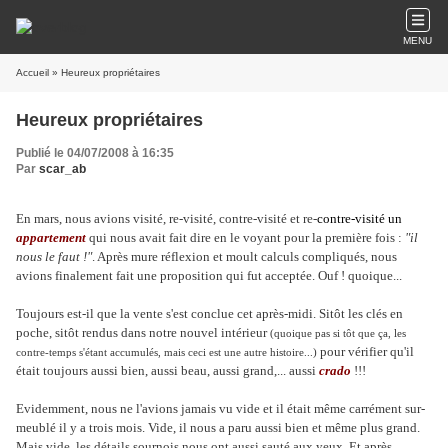
MENU
Accueil
» Heureux propriétaires
Heureux propriétaires
Publié le 04/07/2008 à 16:35
Par
scar_ab
En mars, nous avions visité, re-visité, contre-visité et re-
contre-
visité un
appartement
qui nous avait fait dire en le voyant pour la première fois :
"il
nous le faut !"
. Après mure réflexion et moult calculs compliqués, nous
avions finalement fait une proposition qui fut acceptée. Ouf ! quoique...
Toujours est-il que la vente s'est conclue cet après-midi. Sitôt les clés en
poche, sitôt rendus dans notre nouvel intérieur
(quoique pas si tôt que ça, les
pour vérifier qu'il
contre-temps s'étant accumulés, mais ceci est une autre histoire...)
était toujours aussi bien, aussi beau, aussi grand,... aussi
crado
!!!
Evidemment, nous ne l'avions jamais vu vide et il était même carrément sur-
meublé il y a trois mois. Vide, il nous a paru aussi bien et même plus grand.
Mais vide, les détails sournois nous ont aussi sauté aux yeux. Et après