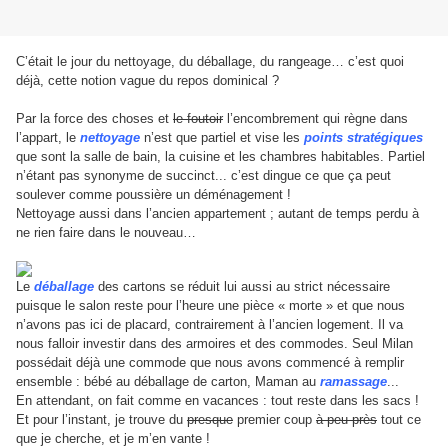
C’était le jour du nettoyage, du déballage, du rangeage… c’est quoi
déjà, cette notion vague du repos dominical ?
Par la force des choses et
le foutoir
l’encombrement qui règne dans
l’appart, le
nettoyage
n’est que partiel et vise les
points stratégiques
que sont la salle de bain, la cuisine et les chambres habitables. Partiel
n’étant pas synonyme de succinct... c’est dingue ce que ça peut
soulever comme poussière un déménagement !
Nettoyage aussi dans l’ancien appartement ; autant de temps perdu à
ne rien faire dans le nouveau…
Le
déballage
des cartons se réduit lui aussi au strict nécessaire
puisque le salon reste pour l’heure une pièce « morte » et que nous
n’avons pas ici de placard, contrairement à l’ancien logement. Il va
nous falloir investir dans des armoires et des commodes. Seul Milan
possédait déjà une commode que nous avons commencé à remplir
ensemble : bébé au déballage de carton, Maman au
ramassage
...
En attendant, on fait comme en vacances : tout reste dans les sacs !
Et pour l’instant, je trouve du
presque
premier coup
à peu près
tout ce
que je cherche, et je m’en vante !