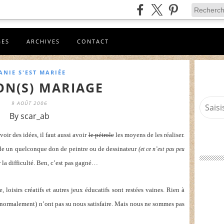
GES
ARCHIVES
CONTACT
ANIE S'EST MARIÉE
ON(S) MARIAGE
9 AOÛT 2006
By scar_ab
avoir des idées, il faut aussi avoir
le pétrole
les moyens de les réaliser.
de un quelconque don de peintre ou de dessinateur
(et ce n’est pas peu
la difficulté. Ben, c’est pas gagné…
 loisirs créatifs et autres jeux éducatifs sont restées vaines. Rien à
n, normalement) n’ont pas su nous satisfaire. Mais nous ne sommes pas