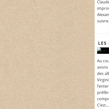
Claude
improv
Alexan
suivre.
LES
Au cou
avons 
des al
Virgin
l’ente
préfér
compr
C’est...