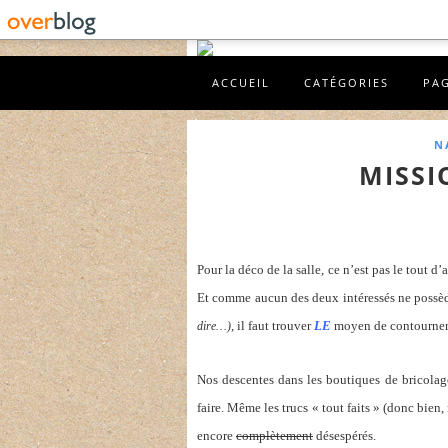
ACCUEIL
CATÉGORIES
PA
N
MISSI
Pour la déco de la salle, ce n’est pas le tout d’
Et comme aucun des deux intéressés ne possè
, il faut trouver
LE
moyen de contourner 
dire…)
Nos descentes dans les boutiques de bricolage,
faire. Même les trucs « tout faits » (donc bie
encore
complètement
désespérés.