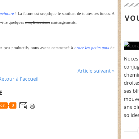
 peinture
! La future
est sceptique
le soutient de toutes ses forces. A
VOU
t-être quelques
simplifications
aménagements.
 un peu productifs, nous avons commencé à
orner les petits pots
de
Noces 
conju
Article suivant »
chemin
Retour à l'accueil
droite
ses bi
E
mouve
ost
0
ans bi
solides