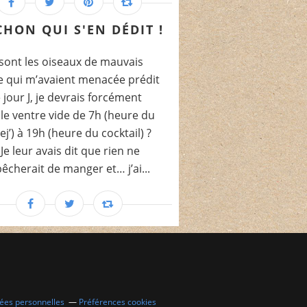
HON QUI S'EN DÉDIT !
sont les oiseaux de mauvais
 qui m’avaient menacée prédit
e jour J, je devrais forcément
 le ventre vide de 7h (heure du
ej’) à 19h (heure du cocktail) ?
 Je leur avais dit que rien ne
cherait de manger et… j’ai...
ées personnelles
Préférences cookies