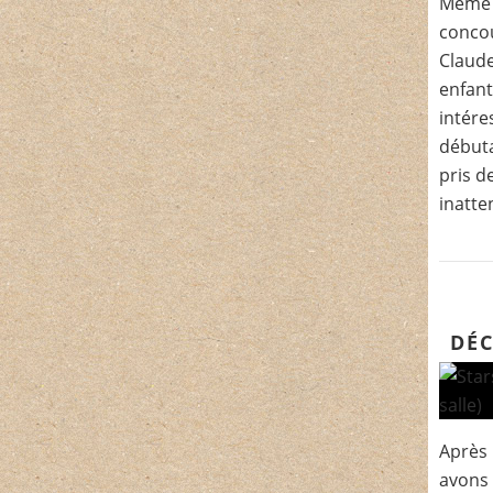
Même p
concou
Claude
enfant
intére
débuta
pris d
inatte
DÉC
Après 
avons 