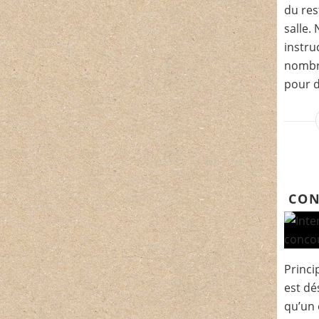
du res
salle.
instru
nombre
pour d
CON
Princi
est dé
qu’un 