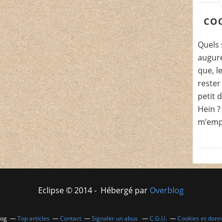
COC
Quels 
augure
que, l
rester
petit d
Hein ?
m’empê
Eclipse © 2014 - Hébergé par
Overblog
log
Top articles
Contact
Signaler un abus
C.G.U.
Cookies et donn