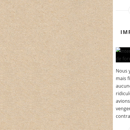
IM
Nous y
mais f
aucune
ridicu
avions
venger
contra