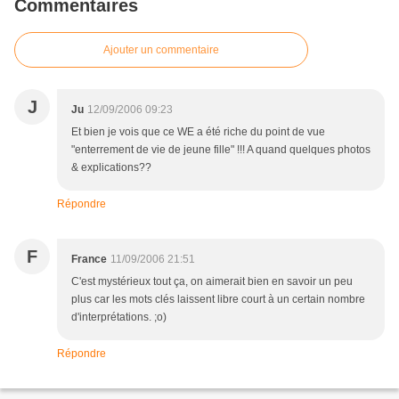
Commentaires
Ajouter un commentaire
J
Ju
12/09/2006 09:23
Et bien je vois que ce WE a été riche du point de vue
"enterrement de vie de jeune fille" !!! A quand quelques photos
& explications??
Répondre
F
France
11/09/2006 21:51
C'est mystérieux tout ça, on aimerait bien en savoir un peu
plus car les mots clés laissent libre court à un certain nombre
d'interprétations. ;o)
Répondre