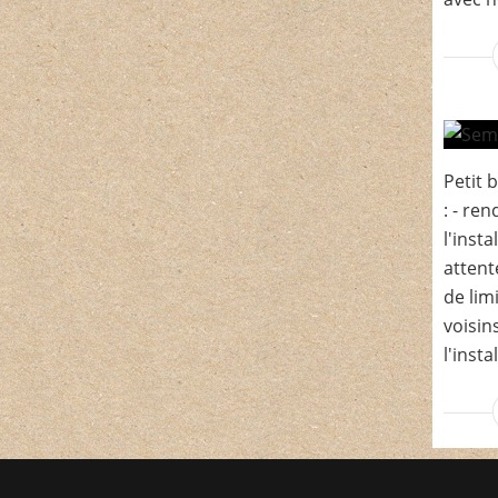
Petit 
: - re
l'insta
attent
de lim
voisin
l'insta