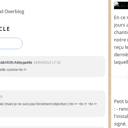
ail Overblog
En ce 
jours 
CLE
chanti
notre 
reçu l
derniè
laquel
t d&#039;Abbygaëlle
19/04/2014 17:42
cette cuisine<br />
19
Petit 
ale (mais je ne suis pas forcément objective )<br /> <br /> <br />
: - re
l'insta
signé,