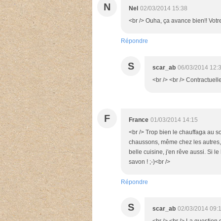
N
Nel
02/03/2014 15:38
<br /> Ouha, ça avance bien!! Vot
Répondre
S
scar_ab
06/03/2014 12:
<br /> <br /> Contractuellem
F
France
01/03/2014 14:15
<br /> Trop bien le chauffaga au so
chaussons, même chez les autres, ç
belle cuisine, j'en rêve aussi. Si le 
savon ! ;-)<br />
Répondre
S
scar_ab
02/03/2014 09: