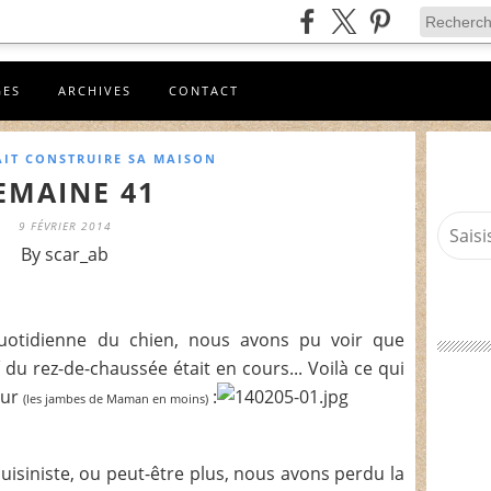
GES
ARCHIVES
CONTACT
AIT CONSTRUIRE SA MAISON
EMAINE 41
9 FÉVRIER 2014
By scar_ab
otidienne du chien, nous avons pu voir que
du rez-de-chaussée était en cours... Voilà ce qui
our
:
(les jambes de Maman en moins)
uisiniste, ou peut-être plus, nous avons perdu la