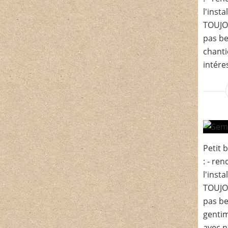
l'insta
TOUJOU
pas be
chanti
intéres
Petit 
: - re
l'insta
TOUJOU
pas be
gentim
avec n