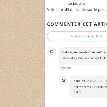
de famille
Voir le profil de
Nanie
sur le port
COMMENTER CET ARTI
Ajouter un commentaire
C
Caloue, maman de Constantin e
<br /> elle a l'air jolie comme tout 
Répondre
S
scar_ab
25/04/2014 07:
<br /> <br /> Elle est géni
<br />