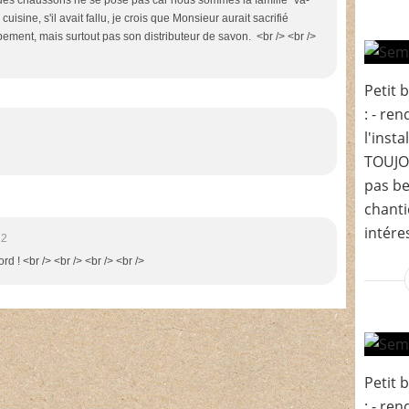
 des chaussons ne se pose pas car nous sommes la famille "va-
cuisine, s'il avait fallu, je crois que Monsieur aurait sacrifié
pement, mais surtout pas son distributeur de savon. <br /> <br />
Petit 
: - re
l'insta
TOUJOU
pas be
chanti
intéres
12
rd ! <br /> <br /> <br /> <br />
Petit 
: - re