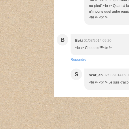
<br /> <br /> La question
nu-pied".<br /> Quant à la 
n'importe quel autre équi
<br /> <br />
B
Beki
01/03/2014 09:20
<br /> Chouette!!!!<br />
Répondre
S
scar_ab
02/03/2014 09:
<br /> <br /> Je suis d'acco