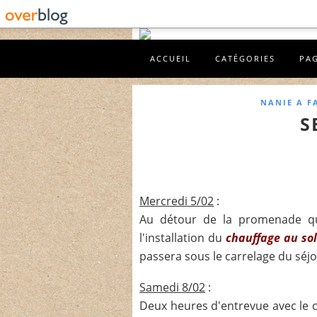
ACCUEIL
CATÉGORIES
PA
NANIE A F
S
Mercredi 5/02
:
Au détour de la promenade qu
l'installation du
chauffage au sol
passera sous le carrelage du séj
Samedi 8/02
:
Deux heures d'entrevue avec le c