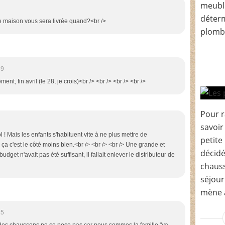
meuble
déterm
re maison vous sera livrée quand?<br />
plombi
39
ent, fin avril (le 28, je crois)<br /> <br /> <br /> <br />
Pour r
savoir
l ! Mais les enfants s'habituent vite à ne plus mettre de
petite
a c'est le côté moins bien.<br /> <br /> <br /> Une grande et
décidé
budget n'avait pas été suffisant, il fallait enlever le distributeur de
chauss
séjour
mène a
15