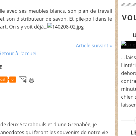
le avec ses meubles blancs, son plan de travail
VOU
f et son distributeur de savon. Et pile-poil dans le
t. On s'y voit déjà...
Article suivant »
Retour à l'accueil
... la
l'intér
E
dehors
ost
0
contra
minutes
chien 
laisser
de deux Scarabouils et d'une Grenabée, je
L
t anecdotes qui feront les souvenirs de notre vie