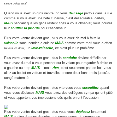
sauce bolognaise).
Quand vous avez un gros ventre, on vous
dévisage
parfois dans la rue
comme si vous étiez une bête curieuse, c’est désagréable, certes,
MAIS
pendant que les gens restent figés à vous observer, vous pouvez
leur
souffler la priorité
pour l’ascenseur.
Plus votre ventre devient gros, plus vous avez de mal à faire la
vaisselle
sans inonder la cuisine
MAIS
comme votre mari vous a offert
un
lave-vaisselle
, ce n’est plus un problème.
(à tous les deux)
Plus votre ventre devient gros, plus la
conduite
devient difficile car
vous avez du mal à vous pencher sur le volant pour regarder à droite et
à gauche au stop
MAIS
... mais
rien
, c’est seulement pas de bol, vous
allez au boulot en voiture et travaillez encore deux bons mois jusqu'au
congé maternité.
Plus votre ventre devient gros, plus vite vous vous
essoufflez
quand
vous vous déplacez
MAIS
vous avez des collègues sympa qui ont pitié
et vous apportent vos impressions dès qu’ils en ont l’occasion.
Plus votre ventre devient gros, plus vous vous
déplacez
lentement
MAIS
au lieu de vous disputer, vos compagnons de promenade