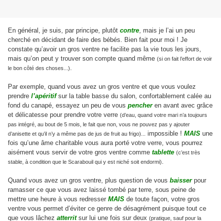
En général, je suis, par principe, plutôt
contre
, mais je l’ai un peu
cherché en décidant de faire des bébés. Bien fait pour moi ! Je
constate qu’avoir un gros ventre ne facilite pas la vie tous les jours,
mais qu’on peut y trouver son compte quand même
(si on fait l’effort de voir
.
le bon côté des choses...)
Par exemple, quand vous avez un gros ventre et que vous voulez
prendre
l’apéritif
sur la table basse du salon, confortablement calée au
fond du canapé, essayez un peu de vous
pencher
en avant avec grâce
et délicatesse pour prendre votre verre
(d’eau, quand votre mari n’a toujours
pas intégré, au bout de 5 mois, le fait que non, vous ne pouvez pas y ajouter
impossible !
MAIS
une
d’anisette et qu’il n’y a même pas de jus de fruit au frigo)...
fois qu’une âme charitable vous aura porté votre verre, vous pourrez
aisément vous servir de votre gros ventre comme
tablette
(c’est très
.
stable, à condition que le Scarabouil qui y est niché soit endormi)
Quand vous avez un gros ventre, plus question de vous
baisser
pour
ramasser ce que vous avez laissé tombé par terre, sous peine de
mettre une heure à vous redresser
MAIS
de toute façon, votre gros
ventre vous permet d’éviter ce genre de désagrément puisque tout ce
que vous lâchez
atterrit
sur lui une fois sur deux
(pratique, sauf pour la