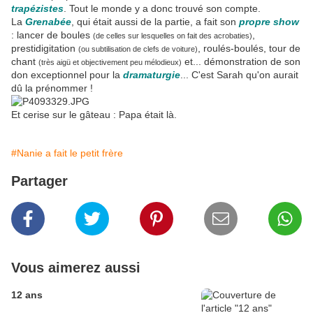
trapézistes
. Tout le monde y a donc trouvé son compte.
La
Grenabée
, qui était aussi de la partie, a fait son
propre show
: lancer de boules
,
(de celles sur lesquelles on fait des acrobaties)
prestidigitation
, roulés-boulés, tour de
(ou subtilisation de clefs de voiture)
chant
et... démonstration de son
(très aigü et objectivement peu mélodieux)
don exceptionnel pour la
dramaturgie
... C'est Sarah qu'on aurait
dû la prénommer !
Et cerise sur le gâteau : Papa était là.
#Nanie a fait le petit frère
Partager
Vous aimerez aussi
12 ans