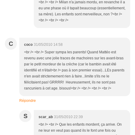
<br /> <br /> Milan n'a jamais mordu, en revanche il a
eu une phase où il tapait beaucoup (essentiellement,
sa mère). Les enfants sont merveilleux, non ?<br />
<br /> <br /> <br />
C
coco
31/05/2010 14:58
<br /> <br /> Super sympa les parents! Quand Mattéo est
revenu avec une jolie traces de machoires sur les avant-bras
par le petit mordeur de la crèche (car le bambin avait été
identifié et n'était<br /> pas à son premier essai)...LEs parents
n'en avait strictemement rien à faire...limite s'ils ne le
félicitaient pas! GRRRR! Heureusement, ils ne sont pas
rancuniers à cet age. bisous!<br /> <br /> <br /> <br />
Répondre
S
scar_ab
31/05/2010 22:39
<br /> <br /> Que les enfants mordent, ça arrive. On
ne leur en veut pas quand ils le font une fois ou