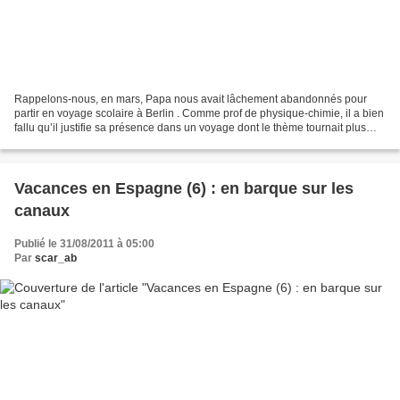
Rappelons-nous, en mars, Papa nous avait lâchement abandonnés pour
partir en voyage scolaire à Berlin . Comme prof de physique-chimie, il a bien
fallu qu’il justifie sa présence dans un voyage dont le thème tournait plus
autour de la langue et de l’Histoire...
Vacances en Espagne (6) : en barque sur les
canaux
Publié le 31/08/2011 à 05:00
Par
scar_ab