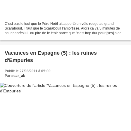
C’est pas le tout que le Père Noël ait apporté un vélo rouge au grand
Scarabouil, il faut que le Scarabouil l’amortisse. Alors ça va 5 minutes de
courir après lui, ou pire de le tenir parce que "c’est trop dur pour [ses] pieds"
et manquer de se faire...
Vacances en Espagne (5) : les ruines
d'Empuries
Publié le 27/08/2011 à 05:00
Par
scar_ab