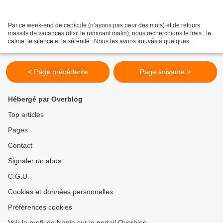
Par ce week-end de canicule (n’ayons pas peur des mots) et de retours
massifs de vacances (dixit le ruminant malin), nous recherchions le frais , le
calme, le silence et la sérénité . Nous les avons trouvés à quelques
encablures de chez nous, dans le...
< Page précédente
Page suivante >
Hébergé par Overblog
Top articles
Pages
Contact
Signaler un abus
C.G.U.
Cookies et données personnelles
Préférences cookies
Voir le profil de Nanie sur le portail Overblog