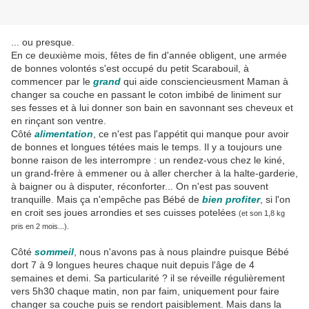
... ou presque.
En ce deuxième mois, fêtes de fin d'année obligent, une armée
de bonnes volontés s'est occupé du petit Scarabouil, à
commencer par le
grand
qui aide consciencieusment Maman à
changer sa couche en passant le coton imbibé de liniment sur
ses fesses et à lui donner son bain en savonnant ses cheveux et
en rinçant son ventre.
Côté
alimentation
, ce n'est pas l'appétit qui manque pour avoir
de bonnes et longues tétées mais le temps. Il y a toujours une
bonne raison de les interrompre : un rendez-vous chez le kiné,
un grand-frère à emmener ou à aller chercher à la halte-garderie,
à baigner ou à disputer, réconforter... On n'est pas souvent
tranquille. Mais ça n'empêche pas Bébé de
bien profiter
, si l'on
en croit ses joues arrondies et ses cuisses potelées
(et son 1,8 kg
pris en 2 mois...).
Côté
sommeil
, nous n'avons pas à nous plaindre puisque Bébé
dort 7 à 9 longues heures chaque nuit depuis l'âge de 4
semaines et demi. Sa particularité ? il se réveille régulièrement
vers 5h30 chaque matin, non par faim, uniquement pour faire
changer sa couche puis se rendort paisiblement. Mais dans la