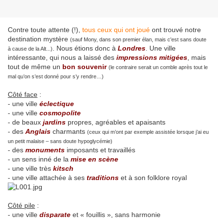
Contre toute attente (!),
tous ceux qui ont joué
ont trouvé notre
destination mystère
(sauf Mony, dans son premier élan, mais c'est sans doute
. Nous étions donc à
Londres
. Une ville
à cause de la Alt...)
intéressante, qui nous a laissé des
impressions
mitigées
, mais
tout de même un
bon souvenir
(le contraire serait un comble après tout le
mal qu’on s’est donné pour s’y rendre…)
Côté face
:
- une ville
éclectique
- une ville
cosmopolite
- de beaux
jardins
propres, agréables et apaisants
- des
Anglais
charmants
(ceux qui m’ont par exemple assistée lorsque j’ai eu
un petit malaise – sans doute hypoglycémie)
- des
monuments
imposants et travaillés
- un sens inné de la
mise en scène
- une ville très
kitsch
- une ville attachée à ses
traditions
et à son folklore royal
Côté pile
:
- une ville
disparate
et « fouillis », sans harmonie