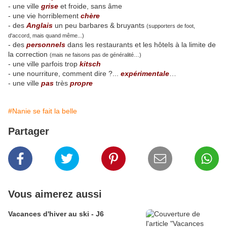
- une ville
grise
et froide, sans âme
- une vie horriblement
chère
- des
Anglais
un peu barbares & bruyants
(supporters de foot,
d'accord, mais quand même...)
- des
personnels
dans les restaurants et les hôtels à la limite de
la correction
(mais ne faisons pas de généralité…)
- une ville parfois trop
kitsch
- une nourriture, comment dire ?...
expérimentale
…
- une ville
pas
très
propre
#Nanie se fait la belle
Partager
Vous aimerez aussi
Vacances d'hiver au ski - J6