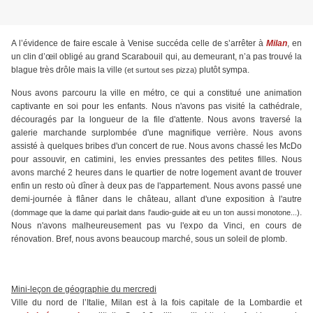
A l’évidence de faire escale à Venise succéda celle de s’arrêter à
Milan
, en
un clin d’œil obligé au grand Scarabouil qui, au demeurant, n’a pas trouvé la
blague très drôle mais la ville
plutôt sympa.
(et surtout ses pizza)
Nous avons parcouru la ville en métro, ce qui a constitué une animation
captivante en soi pour les enfants. Nous n'avons pas visité la cathédrale,
découragés par la longueur de la file d'attente. Nous avons traversé la
galerie marchande surplombée d'une magnifique verrière. Nous avons
assisté à quelques bribes d'un concert de rue. Nous avons chassé les McDo
pour assouvir, en catimini, les envies pressantes des petites filles. Nous
avons marché 2 heures dans le quartier de notre logement avant de trouver
enfin un resto où dîner à deux pas de l'appartement. Nous avons passé une
demi-journée à flâner dans le château, allant d'une exposition à l'autre
.
(dommage que la dame qui parlait dans l'audio-guide ait eu un ton aussi monotone...)
Nous n'avons malheureusement pas vu l'expo da Vinci, en cours de
rénovation. Bref, nous avons beaucoup marché, sous un soleil de plomb.
Mini-leçon de géographie du mercredi
Ville du nord de l’Italie, Milan est à la fois capitale de la Lombardie et