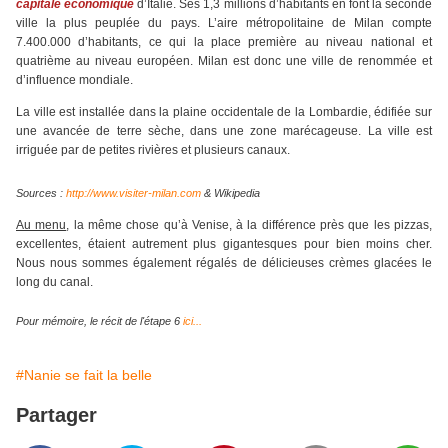
capitale économique
d’Italie. Ses 1,3 millions d’habitants en font la seconde
ville la plus peuplée du pays. L’aire métropolitaine de Milan compte
7.400.000 d’habitants, ce qui la place première au niveau national et
quatrième au niveau européen. Milan est donc une ville de renommée et
d’influence mondiale.
La ville est installée dans la plaine occidentale de la Lombardie, édifiée sur
une avancée de terre sèche, dans une zone marécageuse. La ville est
irriguée par de petites rivières et plusieurs canaux.
Sources :
http://www.visiter-milan.com
& Wikipedia
Au menu
, la même chose qu’à Venise, à la différence près que les pizzas,
excellentes, étaient autrement plus gigantesques pour bien moins cher.
Nous nous sommes également régalés de délicieuses crèmes glacées le
long du canal.
Pour mémoire, le récit de l'étape 6
ici...
#Nanie se fait la belle
Partager