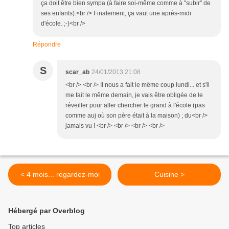
ça doit être bien sympa (à faire soi-même comme à "subir" de
ses enfants).<br /> Finalement, ça vaut une après-midi
d'école. ;-)<br />
Répondre
S
scar_ab
24/01/2013 21:08
<br /> <br /> Il nous a fait le même coup lundi... et s'il
me fait le même demain, je vais être obligée de le
réveiller pour aller chercher le grand à l'école (pas
comme auj où son père était à la maison) ; du<br />
jamais vu ! <br /> <br /> <br /> <br />
< 4 mois... regardez-moi
Cuisine >
Hébergé par Overblog
Top articles