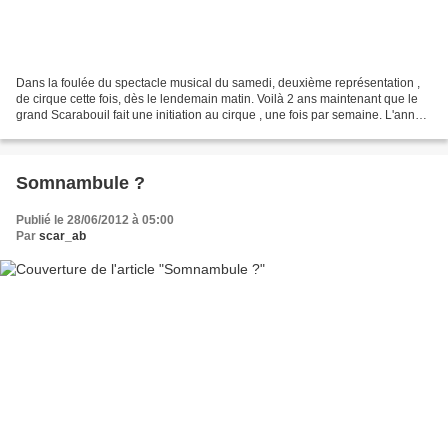
Dans la foulée du spectacle musical du samedi, deuxième représentation ,
de cirque cette fois, dès le lendemain matin. Voilà 2 ans maintenant que le
grand Scarabouil fait une initiation au cirque , une fois par semaine. L'année
dernière, il s'agissait...
Somnambule ?
Publié le 28/06/2012 à 05:00
Par
scar_ab