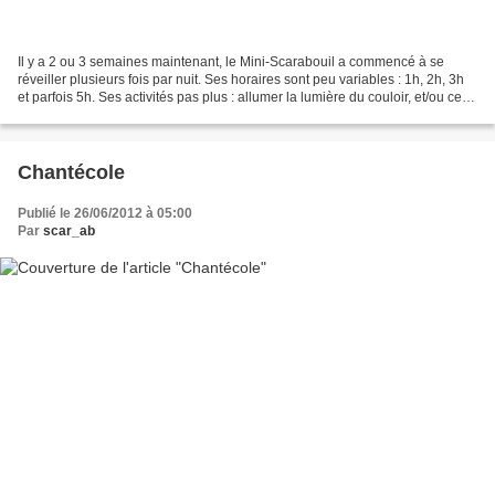
Il y a 2 ou 3 semaines maintenant, le Mini-Scarabouil a commencé à se
réveiller plusieurs fois par nuit. Ses horaires sont peu variables : 1h, 2h, 3h
et parfois 5h. Ses activités pas plus : allumer la lumière du couloir, et/ou celle
des toilettes et/ou...
Chantécole
Publié le 26/06/2012 à 05:00
Par
scar_ab