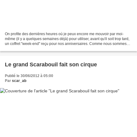
On profite des dernières heures où je peux encore me mouvoir par moi-
même (il y a quelques semaines déjà) pour utiliser, avant qu'il soit trop tard,
un coffret "week-end" reçu pour nos anniversaires. Comme nous sommes
d'incorrigibles optimistes & n'avons...
Le grand Scarabouil fait son cirque
Publié le 30/06/2012 à 05:00
Par
scar_ab