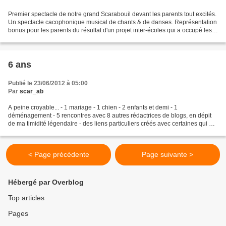
Premier spectacle de notre grand Scarabouil devant les parents tout excités.
Un spectacle cacophonique musical de chants & de danses. Représentation
bonus pour les parents du résultat d'un projet inter-écoles qui a occupé les
petits écoliers plusieurs...
6 ans
Publié le 23/06/2012 à 05:00
Par
scar_ab
A peine croyable... - 1 mariage - 1 chien - 2 enfants et demi - 1
déménagement - 5 rencontres avec 8 autres rédactrices de blogs, en dépit
de ma timidité légendaire - des liens particuliers créés avec certaines qui ont
partagé, un peu plus intimement,...
< Page précédente
Page suivante >
Hébergé par Overblog
Top articles
Pages