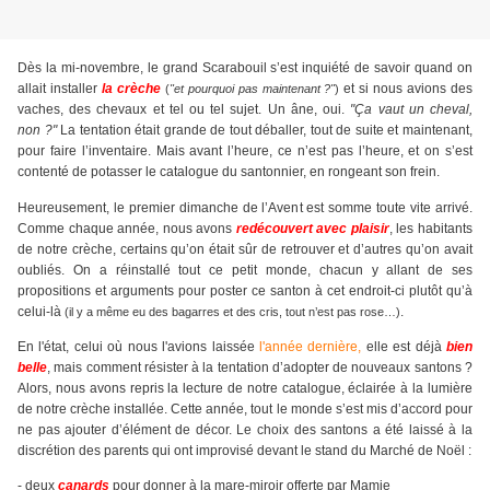
Dès la mi-novembre, le grand Scarabouil s’est inquiété de savoir quand on
allait installer
la crèche
et si nous avions des
(
"et pourquoi pas maintenant ?"
)
vaches, des chevaux et tel ou tel sujet. Un âne, oui.
"Ça vaut un cheval,
non ?"
La tentation était grande de tout déballer, tout de suite et maintenant,
pour faire l’inventaire. Mais avant l’heure, ce n’est pas l’heure, et on s’est
contenté de potasser le catalogue du santonnier, en rongeant son frein.
Heureusement, le premier dimanche de l’Avent est somme toute vite arrivé.
Comme chaque année, nous avons
redécouvert avec plaisir
, les habitants
de notre crèche, certains qu’on était sûr de retrouver et d’autres qu’on avait
oubliés. On a réinstallé tout ce petit monde, chacun y allant de ses
propositions et arguments pour poster ce santon à cet endroit-ci plutôt qu’à
celui-là
.
(il y a même eu des bagarres et des cris, tout n’est pas rose…)
En l'état, celui où nous l'avions laissée
l'année dernière,
elle est déjà
bien
belle
, mais comment résister à la tentation d’adopter de nouveaux santons ?
Alors, nous avons repris la lecture de notre catalogue, éclairée à la lumière
de notre crèche installée. Cette année, tout le monde s’est mis d’accord pour
ne pas ajouter d’élément de décor. Le choix des santons a été laissé à la
discrétion des parents qui ont improvisé devant le stand du Marché de Noël :
- deux
canards
pour donner à la mare-miroir offerte par Mamie