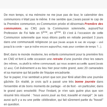
De mon temps, si ma mémoire ne me joue pas de tour, le calendrier des
communions n’était pas le même. Il me semble que j’avais passé le cap de
la Première communion, ex-Communion privée et désormais
Première des
communions
, au CM1 puis la Communion solennelle, aujourd’hui
ème
ème
Profession de Foi faite en 5
, en 6
. Et c’est à l’occasion de cette
Communion solennelle que nous étions partis en retraite pendant 3 jours
dans une communauté religieuse
(et que j’avais acquis le sac de voyage – usé
.
jusqu’à la corde – que je traîne encore aujourd’hui, mais pour combien de temps ?...)
Bref, dans le monde moderne, les enfants communient pour la première fois
en CM2 et font à cette occasion une
retraite
d’une journée chez les sœurs
(les mêmes, ou plutôt la même communauté, qui nous avaient accueillis quand j’avais
. Cet évènement a eu lieu hier pour notre grand, avec 20 camarades
12 ans)
et sa marraine qui fat partie de l'équipe encadrante.
Sur le papier, il lui semblait a priori que son jour férié allait être une journée
gâchée. En réalité, je crois qu'il a passé une très
bonne journée
dans
l'ensemble et de bons moments de partage - et de foot - en particulier, dans
le grand parc ensoleillé. Pour l'instant, je n'en sais guère plus que son
résumé très résumé :
"nous avons joué au foot, travaillé et mangé"
. Je sais
aussi qu'il y a eu une petite célébration, qui fait sûrement partie du "travail"
en question.