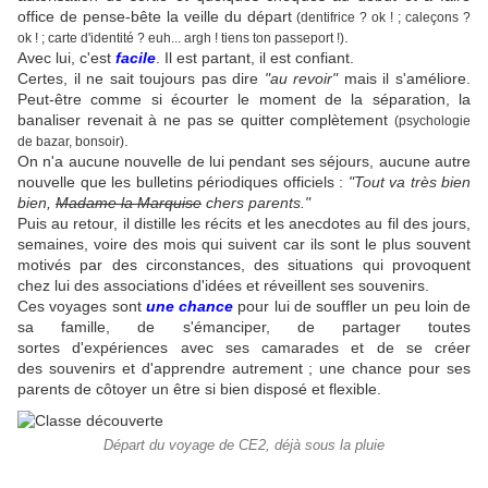
office de pense-bête la veille du départ
(dentifrice ? ok ! ; caleçons ?
.
ok ! ; carte d'identité ? euh... argh ! tiens ton passeport !)
Avec lui, c'est
facile
. Il est partant, il est confiant.
Certes, il ne sait toujours pas dire
"au revoir"
mais il s'améliore.
Peut-être comme si écourter le moment de la séparation, la
banaliser revenait à ne pas se quitter complètement
(psychologie
.
de bazar, bonsoir)
On n'a aucune nouvelle de lui pendant ses séjours, aucune autre
nouvelle que les bulletins périodiques officiels :
"Tout va très bien
bien,
Madame la Marquise
chers parents."
Puis au retour, il distille les récits et les anecdotes au fil des jours,
semaines, voire des mois qui suivent car ils sont le plus souvent
motivés par des circonstances, des situations qui provoquent
chez lui des associations d'idées et réveillent ses souvenirs.
Ces voyages sont
une chance
pour lui de souffler un peu loin de
sa famille, de s'émanciper, de partager toutes
sortes d'expériences avec ses camarades et de se créer
des souvenirs et d'apprendre autrement ; une chance pour ses
parents de côtoyer un être si bien disposé et flexible.
Départ du voyage de CE2, déjà sous la pluie