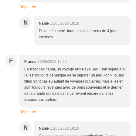
Répondre
N
Nanie
13/05/2023 18:18
Enfant récupéré, fourbu mais heureux de 4 jours
intenses.
F
France
10/05/2023 12:25
Ce n'est pas banal, un voyage aux Pays-Bas ! Bon séjour à lui
! C'est toujours bénéfique de se séparer un peu.<br /> Ici, les
filles n'ont pas eu autant de voyages scolaires, mais elles en
sont toujours revenues avec de bons souvenirs et le dernier
de la grande qui date de la 5e revient encore dans les
discussions parfois.
Répondre
N
Nanie
13/05/2023 18:19
Ce sont des souvenirs bien particuliers. Je me