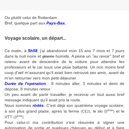
Ou plutôt celui de Rotterdam.
Bref, quelque part aux
Pays-Bas.
Voyage scolaire, un départ...
Ce matin, à
5h58
, j'ai abandonné mon 15 ans 7 mois et 7 jours
dans la nuit noire et
glacée
humide. A peine un
"au revoir"
bref et
retenu avant de descendre de la voiture pour attendre les
professeurs et le car sous une pluie battante. Un non moins bref
coup d'œil m'assurant qu'il avait bien retrouvé ses amis, avant de
m'en retourner vers mon petit-déjeuner.
Durée de l'opération
: 8 minutes aller, 3 minutes et demi de
dépose, 8 minutes retour.
Un peu avant de partir travailler, je recevrai un tout aussi bref
message indiquant qu'il avait pris la route.
Nous sommes
rôdés
. C'est déjà son quatrième voyage scolaire,
ème
à son plus grand plaisir, après la ferme
, le ski
et le
(CE2)
(5
)
ème
VTT
.
(3
)
Pour celui-ci ma contribution s'est résumée à signer une
autorisation de sortie et quelques chèques au début et à faire