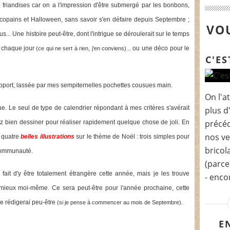
e friandises car on a l'impression d'être submergé par les bonbons,
s copains et Halloween, sans savoir s'en défaire depuis Septembre ;
VOU
us... Une histoire peut-être, dont l'intrigue se déroulerait sur le temps
u chaque jour
... ou une déco pour le
(ce qui ne sert à rien, j'en conviens)
C'ES
pport, lassée par mes sempiternelles pochettes cousues main.
On l'a
e. Le seul de type de calendrier répondant à mes critères s'avérait
plus d
précéd
ez bien dessiner pour réaliser rapidement quelque chose de joli. En
nos ve
 quatre
belles illustrations
sur le thème de Noël : trois simples pour
bricol
 communauté.
(parce
 fait d'y être totalement étrangère cette année, mais je les trouve
- encor
e mieux moi-même. Ce sera peut-être pour l'année prochaine, cette
 je rédigerai peu-être
.
(si je pense à commencer au mois de Septembre)
E