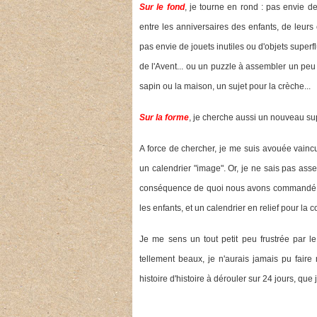
Sur le fond
, je tourne en rond : pas envie d
entre les anniversaires des enfants, de leur
pas envie de jouets inutiles ou d'objets superfl
de l'Avent... ou un puzzle à assembler un pe
sapin ou la maison, un sujet pour la crèche...
Sur la forme
, je cherche aussi un nouveau su
A force de chercher, je me suis avouée vaincu
un calendrier "image". Or, je ne sais pas ass
conséquence de quoi nous avons commandé
les enfants, et un calendrier en relief pour la
Je me sens un tout petit peu frustrée par le
tellement beaux, je n'aurais jamais pu fair
histoire d'histoire à dérouler sur 24 jours, que