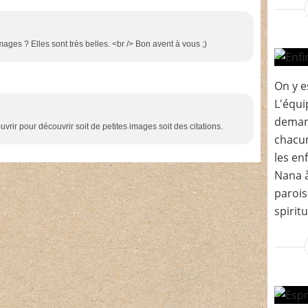
mages ? Elles sont très belles. <br /> Bon avent à vous ;)
On y e
L'équi
demand
ouvrir pour découvrir soit de petites images soit des citations.
chacun
les en
Nana à
parois
spirit