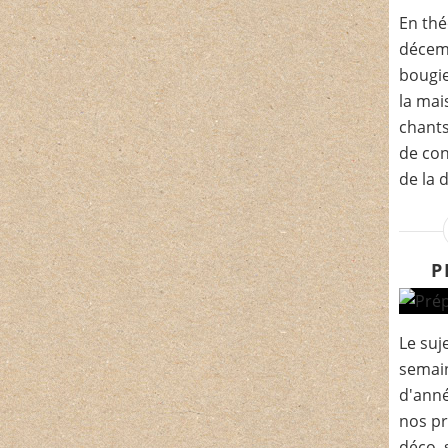
En thé
décemb
bougie
la mai
chants
de con
de la 
P
Le suje
semain
d'anné
nos pr
déco, 