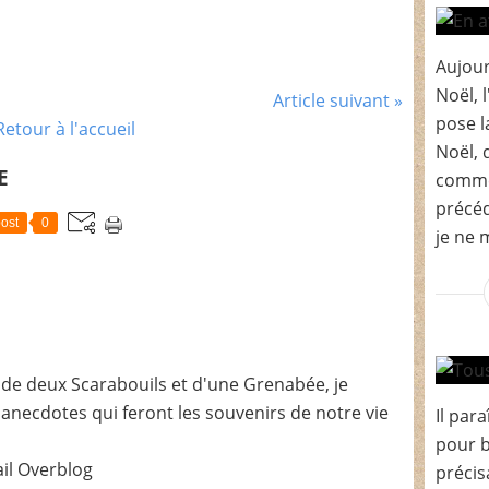
Aujour
Noël, 
Article suivant »
pose l
Retour à l'accueil
Noël, 
E
comme
précéd
ost
0
je ne m
de deux Scarabouils et d'une Grenabée, je
t anecdotes qui feront les souvenirs de notre vie
Il para
pour b
ail Overblog
précis