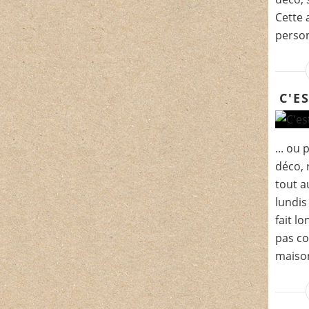
Cette 
person
C'ES
... ou
déco, 
tout a
lundis
fait l
pas co
maison