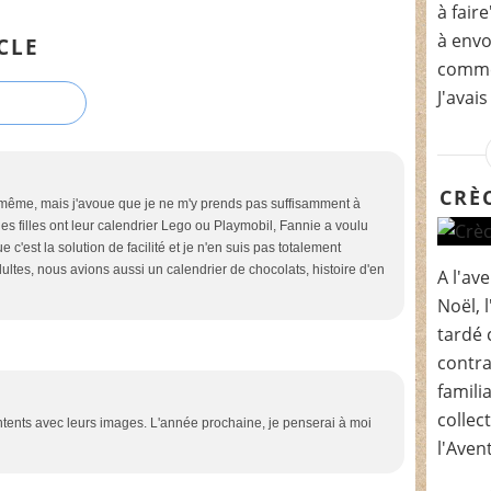
à fair
à envo
CLE
commen
J'avais
CRÈ
i-même, mais j'avoue que je ne m'y prends pas suffisamment à
s filles ont leur calendrier Lego ou Playmobil, Fannie a voulu
 c'est la solution de facilité et je n'en suis pas totalement
adultes, nous avions aussi un calendrier de chocolats, histoire d'en
A l'av
Noël, 
tardé 
contra
famili
collec
ontents avec leurs images. L'année prochaine, je penserai à moi
l'Avent