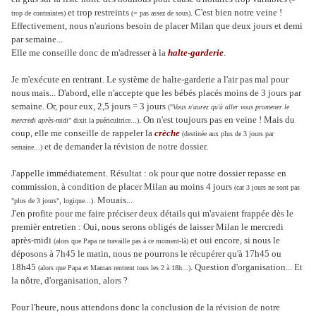
et trop restreints
. C'est bien notre veine !
trop de contraintes)
(= pas assez de sous)
Effectivement, nous n'aurions besoin de placer Milan que deux jours et demi
par semaine...
Elle me conseille donc de m'adresser à la
halte-garderie
.
Je m'exécute en rentrant. Le système de halte-garderie a l'air pas mal pour
nous mais... D'abord, elle n'accepte que les bébés placés moins de 3 jours par
semaine. Or, pour eux, 2,5 jours = 3 jours
("
Vous n'aurez qu'à aller vous promener le
. On n'est toujours pas en veine ! Mais du
mercredi après-midi
" dixit la puéricultrice...)
coup, elle me conseille de rappeler la
crèche
(destinée aux plus de 3 jours par
et de demander la révision de notre dossier
.
semaine...)
J'appelle immédiatement. Résultat : ok pour que notre dossier repasse en
commission, à condition de placer Milan au moins 4 jours
(car 3 jours ne sont pas
. Mouais...
"plus de 3 jours", logique...)
J'en profite pour me faire préciser deux détails qui m'avaient frappée dès le
premièr entretien : Oui, nous serons obligés de laisser Milan le mercredi
après-midi
et oui encore, si nous le
(alors que Papa ne travaille pas à ce moment-là)
déposons à 7h45 le matin, nous ne pourrons le récupérer qu'à 17h45 ou
18h45
. Question d'organisation... Et
(alors que Papa et Maman rentrent tous les 2 à 18h...)
la nôtre, d'organisation, alors ?
Pour l'heure, nous attendons donc la conclusion de la révision de notre