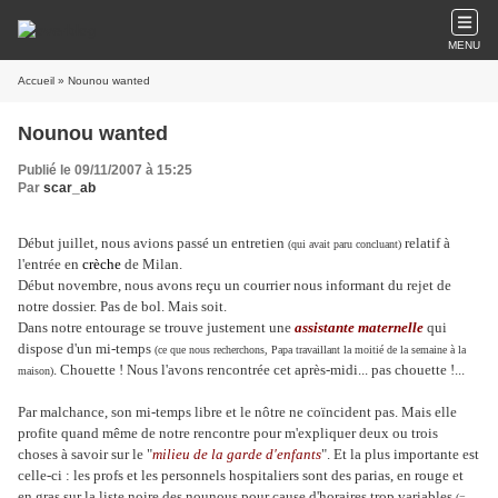
MENU
Accueil
» Nounou wanted
Nounou wanted
Publié le 09/11/2007 à 15:25
Par
scar_ab
Début juillet, nous avions passé un entretien
relatif à
(qui avait paru concluant)
l'entrée en
crèche
de Milan.
Début novembre, nous avons reçu un courrier nous informant du rejet de
notre dossier. Pas de bol. Mais soit.
Dans notre entourage se trouve justement une
assistante maternelle
qui
dispose d'un mi-temps
(ce que nous recherchons, Papa travaillant la moitié de la semaine à la
. Chouette ! Nous l'avons rencontrée cet après-midi... pas chouette !...
maison)
Par malchance, son mi-temps libre et le nôtre ne coïncident pas. Mais elle
profite quand même de notre rencontre pour m'expliquer deux ou trois
choses à savoir sur le "
milieu de la garde d'enfants
". Et la plus importante est
celle-ci : les profs et les personnels hospitaliers sont des parias, en rouge et
en gras sur la liste noire des nounous pour cause d'horaires trop variables
(=