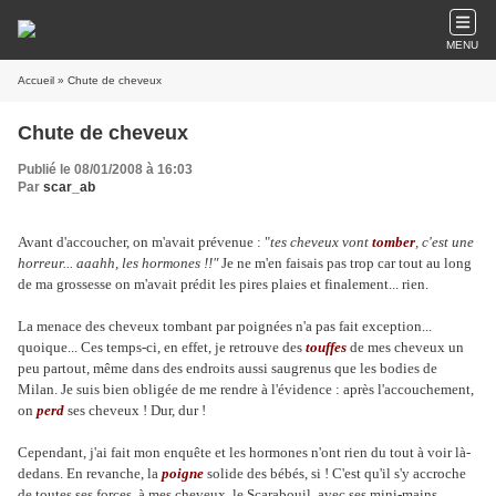
MENU
Accueil
» Chute de cheveux
Chute de cheveux
Publié le 08/01/2008 à 16:03
Par
scar_ab
Avant d'accoucher, on m'avait prévenue : "
tes cheveux vont
tomber
, c'est une
horreur... aaahh, les hormones !!"
Je ne m'en faisais pas trop car tout au long
de ma grossesse on m'avait prédit les pires plaies et finalement... rien.
La menace des cheveux tombant par poignées n'a pas fait exception...
quoique... Ces temps-ci, en effet, je retrouve des
touffes
de mes cheveux un
peu partout, même dans des endroits aussi saugrenus que les bodies de
Milan. Je suis bien obligée de me rendre à l'évidence : après l'accouchement,
on
perd
ses cheveux ! Dur, dur !
Cependant, j'ai fait mon enquête et les hormones n'ont rien du tout à voir là-
dedans. En revanche, la
poigne
solide des bébés, si ! C'est qu'il s'y accroche
de toutes ses forces, à mes cheveux, le Scarabouil, avec ses mini-mains