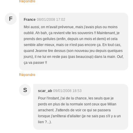
Répondre
F
France
08/01/2008 17:02
Moi aussi, on m'avait prévenue, mais j'avais plus ou moins
oublié. Ah bah, ça revient vite les souvenirs !! Maintenant, je
prends des gellules (enfin, depuis un mois et demi) et cela
semble aller mieux, mais ce n'est pas encore ça. En tout cas,
quand Jeanne tire dessus (son nouveau jeu depuis quelques
jours), il ne lui en reste pas (pas beaucoup) dans la main. Ouf,
ça va passer !!
Répondre
S
scar_ab
09/01/2008 18:53
Pour l'instant, j'ai de la chance, les seuls que je
perds en plus de la normale sont ceux que Milan
arrachent. J'attends de voir ce qui se passera
lorsque j'arrêterai d'allaiter (je ne sais pas s'il y a un
lien ?...).