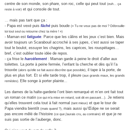
centre de son monde, son phare, son roc, celle qui peut tout
(euh… ça
et qui console de tout.
reste à voir)
… mais pas tant que ça :
- Papa est vexé puis
fâché
puis boude
(« Tu ne veux pas de moi ? Débrouille-
toi tout seul ou retourne chez ta mère ! »)
- Maman est
fatiguée
. Parce que les câlins et les jeux c’est bien. Mais
avoir toujours un Scarabouil accroché à ses jupes, c’est aussi se taper
tout le boulot, essuyer les chagrins, les caprices, les rouspétages…
bref, c’est oublier toute idée de repos.
- ça frise le
harcèlement
: Maman garde à peine le droit d’aller aux
toilettes. La porte à peine fermée, l’enfant la cherche et dès qu’il l’a
trouvée
il tape à la porte, de
(alors qu’elle se fait aussi discrète que possible),
plus en plus fort. Et si elle tarde trop, il pleure
(aux grands maux, les grands
Elle songe à porter plainte...
remèdes).
Les dames de la halte-garderie l’ont bien remarqué et m’en ont fait tout
un roman ce matin
. Je retiens
(ce qui m’a mise en retard, soit dit en passant…)
qu’elles trouvent cela tout à fait normal
et que le tour de
(tant mieux)
Papa viendra bientôt
mais aussi qu’Œdipe ne se serait
(mais quand ?),
pas encore mêlé de l’histoire
et que je ne
(ce que j’aurais cru, au contraire)
suis pas sortie de l’auberge, donc.