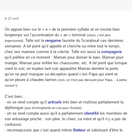
le 22 avril
On appuie bien sur le « a » de la première syllabe et on insiste bien
longtemps sur l’accentuation du « an » terminal
(sinon, c’est plus
Telle est la
rengaine
favorite du Scarabouil ces dernières
impersonnel).
semaines. A tel point qu’il appelle et cherche sa mère tout le temps,
chez ses mamies comme à la crèche. Telle est aussi la
compagnie
qu’il préfère en ce moment : Maman pour donner le bain, Maman pour
manger, Maman pour enfiler les chaussures, etc. A tel point que lorsque
vient le soir, on espère tant voir apparaître Maman derrière la porte
qu’on ne peut masquer sa déception quand c’est Papa qui vient et
qu’on pleure à chaudes larmes
(non, ce n’est pas blessant pour Papa… à peine
vexant !).
C’est bien… :
- on se rend compte qu’il
articule
très bien et maîtrise parfaitement la
diphtongue
(pas d’orthophonie en vue pour l’instant).
- on se rend compte aussi qu’il a parfaitement
identifié
les membres de
son entourage proche : son père, le chien, sa mère et qu’il n’y a pas de
confusion.
- reconnaissons que c’est quand même
flatteur
et valorisant d’être le