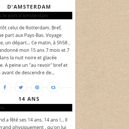
D'AMSTERDAM
tôt celui de Rotterdam. Bref,
e part aux Pays-Bas. Voyage
re, un départ... Ce matin, à 5h58 ,
bandonné mon 15 ans 7 mois et 7
dans la nuit noire et glacée
. A peine un "au revoir" bref et
 avant de descendre de...
14 ANS
d a fêté ses 14 ans. 14 ans !... Il
 grand physiquement , qu'on lui