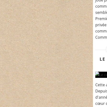
joue p
commun
semble
Premi
privée
commu
Commun
LE
Cette 
Depuis
d'anné
cœur d