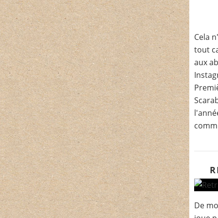
Cela n
tout c
aux a
Instag
Premi
Scarab
l'année
commu
R
De mo