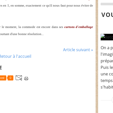
es en 1, en somme, exactement ce qu'il nous faut pour nous éviter de
VOU
our le moment, la commode est encore dans ses
cartons d'emballage
pourtant d'une bonne résolution...
On a p
Article suivant »
l'imag
Retour à l'accueil
prépar
E
Puis le
une co
ost
0
temps 
s'habi