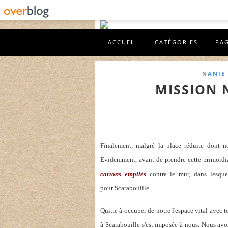
ACCUEIL
CATÉGORIES
PA
NANIE 
MISSION 
Finalement, malgré la place réduite dont 
Evidemment, avant de prendre cette
primordi
cartons empilés
contre le mur, dans lesquel
pour Scarabouille...
Quitte à occuper de
notre
l'espace
vital
avec to
à Scarabouille s'est imposée à nous. Nous a