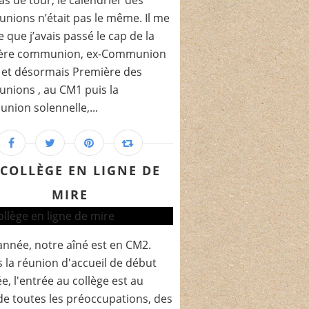
as de tour, le calendrier des
ions n’était pas le même. Il me
 que j’avais passé le cap de la
ère communion, ex-Communion
 et désormais Première des
nions , au CM1 puis la
ion solennelle,...
 COLLÈGE EN LIGNE DE
MIRE
année, notre aîné est en CM2.
 la réunion d'accueil de début
e, l'entrée au collège est au
e toutes les préoccupations, des