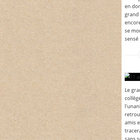
en don
grand 
encore
se mon
sensé 
Le gra
collèg
l'unan
retrou
amis et
tracer
sans s