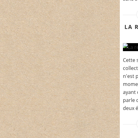
LA 
Cette 
collec
n'est 
moment
ayant 
parle 
deux é