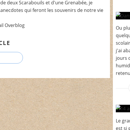
de deux Scarabouils et d'une Grenabée, je
t anecdotes qui feront les souvenirs de notre vie
ail Overblog
Ou plu
quelqu
CLE
scolai
j'ai a
jours 
humide
retenu
Le gran
est si