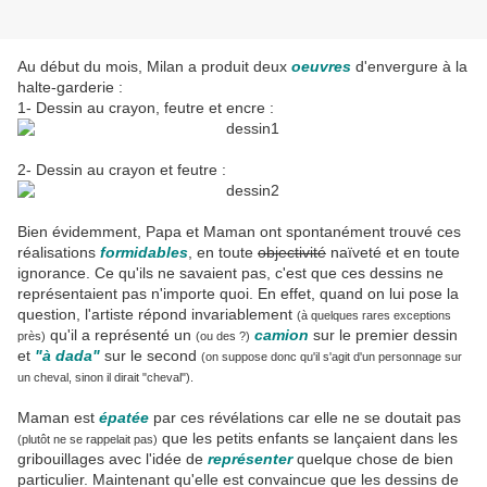
Au début du mois, Milan a produit deux
oeuvres
d'envergure à la
halte-garderie :
1- Dessin au crayon, feutre et encre :
2- Dessin au crayon et feutre :
Bien évidemment, Papa et Maman ont spontanément trouvé ces
réalisations
formidables
, en toute
objectivité
naïveté et en toute
ignorance. Ce qu'ils ne savaient pas, c'est que ces dessins ne
représentaient pas n'importe quoi. En effet, quand on lui pose la
question, l'artiste répond invariablement
(à quelques rares exceptions
qu'il a représenté un
camion
sur le premier dessin
près)
(ou des ?)
et
"à dada"
sur le second
(on suppose donc qu'il s'agit d'un personnage sur
un cheval, sinon il dirait "cheval").
Maman est
épatée
par ces révélations car elle ne se doutait pas
que les petits enfants se lançaient dans les
(plutôt ne se rappelait pas)
gribouillages avec l'idée de
représenter
quelque chose de bien
particulier. Maintenant qu'elle est convaincue que les dessins de