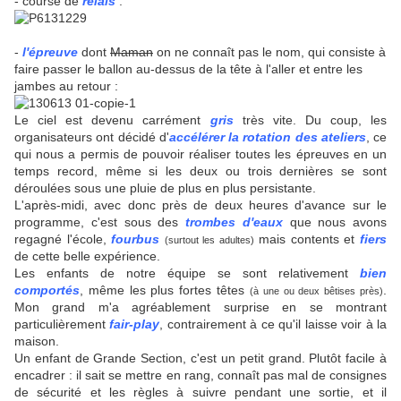
- course de
relais
:
-
l'épreuve
dont
Maman
on ne connaît pas le nom, qui consiste à
faire passer le ballon au-dessus de la tête à l'aller et entre les
jambes au retour :
Le ciel est devenu carrément
gris
très vite. Du coup, les
organisateurs ont décidé d'
accélérer la rotation des ateliers
, ce
qui nous a permis de pouvoir réaliser toutes les épreuves en un
temps record, même si les deux ou trois dernières se sont
déroulées sous une pluie de plus en plus persistante.
L'après-midi, avec donc près de deux heures d'avance sur le
programme, c'est sous des
trombes d'eaux
que nous avons
regagné l'école,
fourbus
mais contents et
fiers
(surtout les adultes)
de cette belle expérience.
Les enfants de notre équipe se sont relativement
bien
comportés
, même les plus fortes têtes
.
(à une ou deux bêtises près)
Mon grand m'a agréablement surprise en se montrant
particulièrement
fair-play
, contrairement à ce qu'il laisse voir à la
maison.
Un enfant de Grande Section, c'est un petit grand. Plutôt facile à
encadrer : il sait se mettre en rang, connaît pas mal de consignes
de sécurité et les règles à suivre pendant une sortie, et il