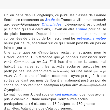
On en parle depuis longtemps, ce jeudi, les classes de Grande
Section se rencontrent au
Stade
de
France
la ville pour concourir
aux
Jeux Olympiques
Olympiades
. L'évènement est d'autant
plus grand qu'il y a deux ans, il avait dû être
annulé
pour cause
de pluie battante. Depuis lundi donc, toutes les personnes
concernées de près ou de loin, scrutaient les
prévisions météo
heure par heure, spéculant sur ce qu'il serait possible ou pas de
faire ce jour-là.
Une autre question d'importance restait en suspens pour le
Grand Scarabouil :
"Personne que je connais s'est inscrit pour
venir. Comment ça se fait ?"
Il faut dire qu'on l'a assez mal
habitué car rares sont les activités scolaires auxquelles ne
participe pas une grand-mère
ou une mère
(à la retraite)
(en congé
. Après
courte
réflexion, cette mère ayant pris goût à ces
mater)
sorties pendant ses mois de liberté a finalement posé un jour de
congé pour soutenir son
champion
rejeton aux
Jeux Olympiques
Olympiades.
Le matin du jour J, c'est sous un
ciel menaçant
que nous avons
pris le chemin du stade municipal. Deux autres écoles
participaient, soit 6 classes, ou 18 équipes, ou 180 graines
d'athlètes. Autant dire que c'était du sérieux.