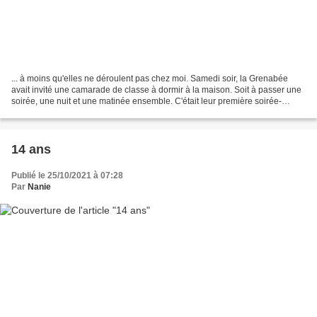
... à moins qu'elles ne déroulent pas chez moi. Samedi soir, la Grenabée
avait invité une camarade de classe à dormir à la maison. Soit à passer une
soirée, une nuit et une matinée ensemble. C'était leur première soirée-
pyjama à toutes les deux. La Grenabée...
14 ans
Publié le 25/10/2021 à 07:28
Par
Nanie