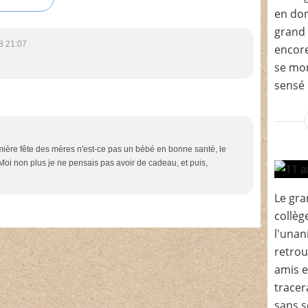
en don
grand 
8 21:07
encore
se mon
sensé 
ière fête des mères n'est-ce pas un bébé en bonne santé, le
? Moi non plus je ne pensais pas avoir de cadeau, et puis,
Le gra
collèg
l'unan
retrou
amis et
tracer
sans s