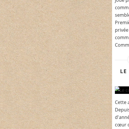
joue p
commun
semble
Premi
privée
commu
Commun
LE
Cette 
Depuis
d'anné
cœur d