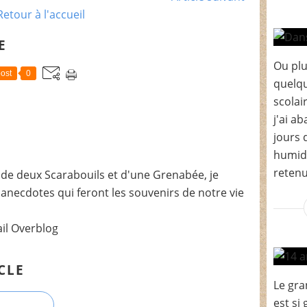
Retour à l'accueil
E
Ou plu
ost
0
quelqu
scolai
j'ai a
jours 
humide
retenu
de deux Scarabouils et d'une Grenabée, je
t anecdotes qui feront les souvenirs de notre vie
ail Overblog
CLE
Le gran
est si