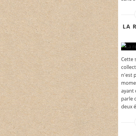
LA 
Cette 
collec
n'est 
moment
ayant 
parle 
deux é