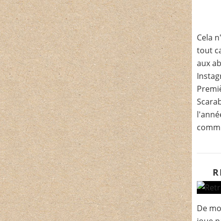
Cela n
tout c
aux a
Instag
Premi
Scarab
l'année
commu
R
De mo