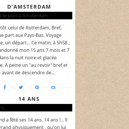
D'AMSTERDAM
tôt celui de Rotterdam. Bref,
e part aux Pays-Bas. Voyage
re, un départ... Ce matin, à 5h58 ,
bandonné mon 15 ans 7 mois et 7
dans la nuit noire et glacée
. A peine un "au revoir" bref et
 avant de descendre de...
14 ANS
d a fêté ses 14 ans. 14 ans !... Il
 grand physiquement , qu'on lui