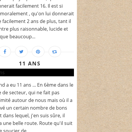
nerait facilement 16. Il est si
moralement , qu'on lui donnerait
 facilement 2 ans de plus, tant il
tre plus raisonnable, lucide et
que beaucoup...
11 ANS
nd a eu 11 ans ... En 6ème dans le
e de secteur, qui ne fait pas
imité autour de nous mais où il a
vé un certain nombre de bons
 dans lequel, j'en suis sûre, il
a une belle route. Route qu'il suit
e soucier de...