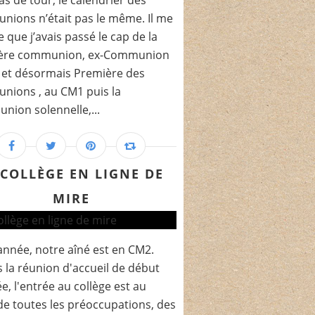
as de tour, le calendrier des
ions n’était pas le même. Il me
 que j’avais passé le cap de la
ère communion, ex-Communion
 et désormais Première des
nions , au CM1 puis la
ion solennelle,...
 COLLÈGE EN LIGNE DE
MIRE
année, notre aîné est en CM2.
 la réunion d'accueil de début
e, l'entrée au collège est au
e toutes les préoccupations, des