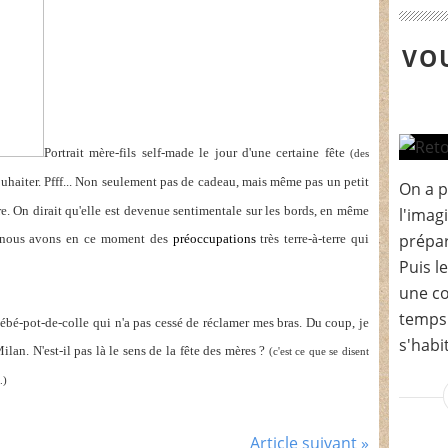
VOU
Portrait mère-fils self-made le jour d'une certaine fête
(des
haiter. Pfff... Non seulement pas de cadeau, mais même pas un petit
On a p
. On dirait qu'elle est devenue sentimentale sur les bords, en même
l'imag
prépar
, nous avons en ce moment des
préoccupations
très terre-à-terre qui
Puis le
une co
temps 
 bébé-pot-de-colle qui n'a pas cessé de réclamer mes bras. Du coup, je
s'habi
ilan. N'est-il pas là le sens de la fête des mères ?
(c'est ce que se disent
.)
Article suivant »