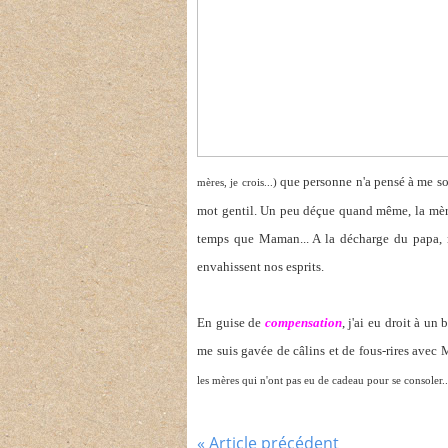
que personne n'a pensé à me sou
mères, je crois...)
mot gentil. Un peu déçue quand même, la mère
temps que Maman... A la décharge du papa
envahissent nos esprits.
En guise de
compensation
, j'ai eu droit à un
me suis gavée de câlins et de fous-rires avec M
les mères qui n'ont pas eu de cadeau pour se consoler..
« Article précédent