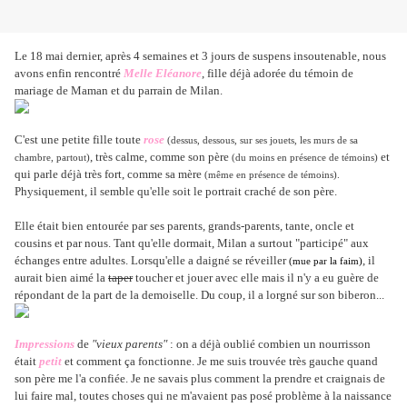
Le 18 mai dernier, après 4 semaines et 3 jours de suspens insoutenable, nous
avons enfin rencontré
Melle Eléanore
, fille déjà adorée du témoin de
mariage de Maman et du parrain de Milan.
C'est une petite fille toute
rose
(dessus, dessous, sur ses jouets, les murs de sa
, très calme, comme son père
et
chambre, partout)
(du moins en présence de témoins)
qui parle déjà très fort, comme sa mère
(même en présence de témoins).
Physiquement, il semble qu'elle soit le portrait craché de son père.
Elle était bien entourée par ses parents, grands-parents, tante, oncle et
cousins et par nous. Tant qu'elle dormait, Milan a surtout "participé" aux
échanges entre adultes. Lorsqu'elle a daigné se réveiller
, il
(mue par la faim)
aurait bien aimé la
taper
toucher et jouer avec elle mais il n'y a eu guère de
répondant de la part de la demoiselle. Du coup, il a lorgné sur son biberon...
Impressions
de
"vieux parents"
: on a déjà oublié combien un nourrisson
était
petit
et comment ça fonctionne. Je me suis trouvée très gauche quand
son père me l'a confiée. Je ne savais plus comment la prendre et craignais de
lui faire mal, toutes choses qui ne m'avaient pas posé problème à la naissance