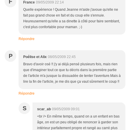
F
France
09/05/2009 22:14
Quelle expérience ! Quand Jeanne m'aide j'avoue qu'elle ne
fait pas grand chose en fait et du coup elle s'ennuie.
Heureusement qu'elle a sa dinette à côté pour faire semblant,
c'est plus confortable pour maman. ;-)
Répondre
P
Poélise et Alix
08/05/2009 22:45
Bravo d'avoir osé !! j'y ai déjà pensé plusieurs fois, mais rien
que d'imaginer tout ce que tu décris dans la première partie
de l'article m'a jusque la dissuadée de tenter l'aventure.Mais à
lire la fin de l'article, je me dis que ça vaut sûrement le coup !!
Répondre
S
scar_ab
09/05/2009 09:01
<br /> En même temps, quand on a un enfant en bas
âge, on est un peu obligé de renoncer à garder son
intérieur parfaitement propre et rangé au carré plus