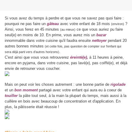
Si vous avez du temps à perdre et que vous ne savez pas quoi faire :
pourquoi ne pas faire un
gâteau
avec votre enfant de 18 mois
?
(environ)
Ainsi, vous ferez en 45 minutes
ce que vous auriez pu faire
(au mieux)
seul(e) en moins de 10. En prime, vous aurez mis un
bazar
innommable dans votre cuisine qu'il faudra ensuite
nettoyer
pendant 20
autres bonnes minutes
(et cette fois, pas question de compter sur l'enfant qui
.
sera déjà parti vers d'autres horizons)
C'est ainsi que vous vous retrouverez
éreinté(e),
à 11 heures à peine,
encore en pyjama, dans votre cuisine, pas lavé(e), pas coiffé(e), et déjà
envie de retrouner vous coucher.
Mais on peut voir les choses autrement : une bonne partie de
rigolade
et un
bon moment
partagé avec votre enfant qui aura eu à coeur de
touiller
la pâte tout seul, à la main la plupart du temps, mais aussi à la
cuillère en bois avec beaucoup de concentration et d'application. En
plus, la pâtisserie était réussie !