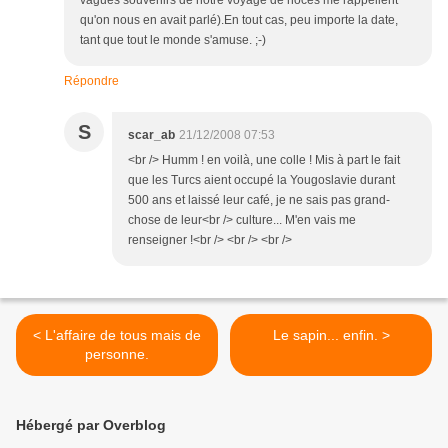
vagues souvenirs de notre voyage de noces me rappellent
qu'on nous en avait parlé).En tout cas, peu importe la date,
tant que tout le monde s'amuse. ;-)
Répondre
S
scar_ab
21/12/2008 07:53
<br /> Humm ! en voilà, une colle ! Mis à part le fait
que les Turcs aient occupé la Yougoslavie durant
500 ans et laissé leur café, je ne sais pas grand-
chose de leur<br /> culture... M'en vais me
renseigner !<br /> <br /> <br />
< L'affaire de tous mais de
Le sapin... enfin. >
personne.
Hébergé par Overblog