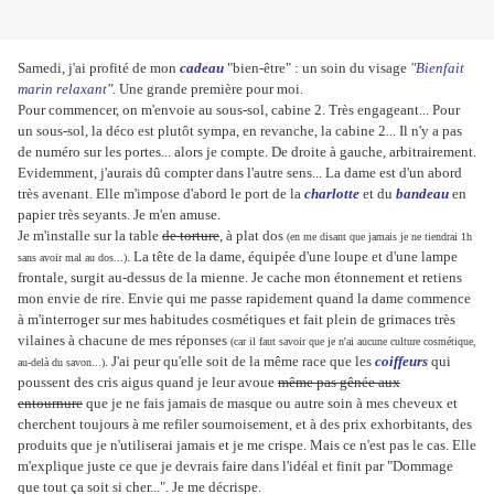
Samedi, j'ai profité de mon
cadeau
"bien-être" : un soin du visage
"Bienfait
marin relaxant"
. Une grande première pour moi.
Pour commencer, on m'envoie au sous-sol, cabine 2. Très engageant... Pour
un sous-sol, la déco est plutôt sympa, en revanche, la cabine 2... Il n'y a pas
de numéro sur les portes... alors je compte. De droite à gauche, arbitrairement.
Evidemment, j'aurais dû compter dans l'autre sens... La dame est d'un abord
très avenant. Elle m'impose d'abord le port de la
charlotte
et du
bandeau
en
papier très seyants. Je m'en amuse.
Je m'installe sur la table
de torture
, à plat dos
(en me disant que jamais je ne tiendrai 1h
. La tête de la dame, équipée d'une loupe et d'une lampe
sans avoir mal au dos...)
frontale, surgit au-dessus de la mienne. Je cache mon étonnement et retiens
mon envie de rire. Envie qui me passe rapidement quand la dame commence
à m'interroger sur mes habitudes cosmétiques et fait plein de grimaces très
vilaines à chacune de mes réponses
(car il faut savoir que je n'ai aucune culture cosmétique,
. J'ai peur qu'elle soit de la même race que les
coiffeurs
qui
au-delà du savon...)
poussent des cris aigus quand je leur avoue
même pas gênée aux
entournure
que je ne fais jamais de masque ou autre soin à mes cheveux et
cherchent toujours à me refiler sournoisement, et à des prix exhorbitants, des
produits que je n'utiliserai jamais et je me crispe. Mais ce n'est pas le cas. Elle
m'explique juste ce que je devrais faire dans l'idéal et finit par "Dommage
que tout ça soit si cher...". Je me décrispe.