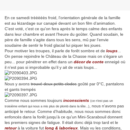
En ce samedi trèèèèès froid, l'orientation générale de la famille
est au lézardage sur canapé devant un bon film d'animation.
C'est voté, c'est ce qu'on fera après le temps calme des enfants
dans leur chambre et avant l'heure du goûter. Quand soudain, le
père de famille s'agite dans tous les sens, mû par l'envie
soudaine de sentir le froid glacial lui piquer les joues.
Pour motiver les troupes, il parle de forêt sombre et de
loups
...
On pense rejoindre le Château de la Chasse mais on s'égare un
peu... pour pénétrer en effet dans un
décor de conte
enneigé où
il n'est pas si improbable qu'il y ait de vrais loups...
Nous y avons
trouvé deux petits clodos
goûté par 0°C, pantalons
et gants trempés
Comme nous sommes toujours
inconscients
(ce n'est pas un
, nous n'avons pas
troisième enfant qui nous a mis plus de plomb dans la tête...)
anticipé le retour. Comme d'habitude, nous nous sommes donc
enfoncés dans la forêt jusqu'à ce qu'un Mini-Scarabouil donnent
les premiers signes de fatigue. Il était donc déjà trop tard et le
retour
à la voiture fut
long & laborieux
. Mais vu les conditions,