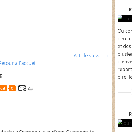
Ou com
peu ou
et des
plusie
Article suivant »
bienve
Retour à l'accueil
report
E
pire, l
ost
0
de deux Scarabouils et d'une Grenabée, je