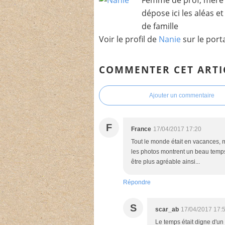
dépose ici les aléas e
de famille
Voir le profil de
Nanie
sur le port
COMMENTER CET ARTI
Ajouter un commentaire
F
France
17/04/2017 17:20
Tout le monde était en vacances, 
les photos montrent un beau temps 
être plus agréable ainsi...
Répondre
S
scar_ab
17/04/2017 17:
Le temps était digne d'un 