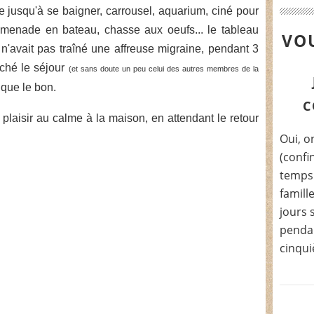
e jusqu'à se baigner, carrousel, aquarium, ciné pour
omenade en bateau, chasse aux oeufs... le tableau
VOU
 n'avait pas traîné une affreuse migraine, pendant 3
âché le séjour
(et sans doute un peu celui des autres membres de la
 que le bon.
C
 plaisir au calme à la maison, en attendant le retour
Oui, on
(confi
temps.
famill
jours 
pendan
cinqui