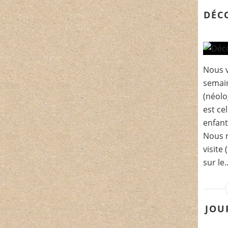
DÉC
Nous v
semai
(néolo
est ce
enfant
Nous n
visite
sur le..
JOU