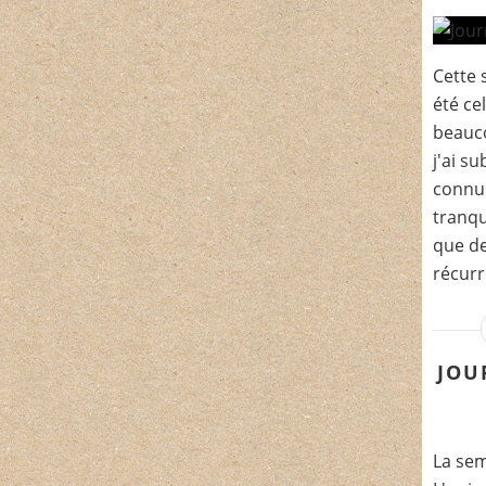
Cette 
été cel
beauc
j'ai s
connu
tranqu
que de
récurre
JOU
La sem