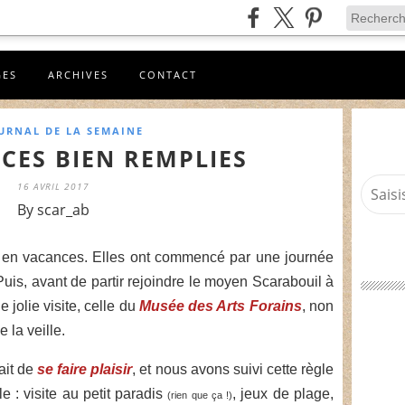
GES
ARCHIVES
CONTACT
OURNAL DE LA SEMAINE
CES BIEN REMPLIES
16 AVRIL 2017
By scar_ab
t en vacances. Elles ont commencé par une journée
Puis, avant de partir rejoindre le moyen Scarabouil à
 jolie visite, celle du
Musée des Arts Forains
, non
 la veille.
ait de
se faire plaisir
, et nous avons suivi cette règle
 : visite au petit paradis
, jeux de plage,
(rien que ça !)