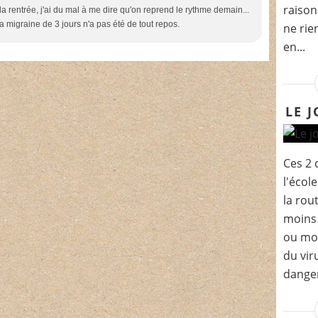
raison
a rentrée, j'ai du mal à me dire qu'on reprend le rythme demain...
a migraine de 3 jours n'a pas été de tout repos.
ne rie
en...
LE 
Ces 2 
l'école
la rou
moins 
ou moi
du vir
danger