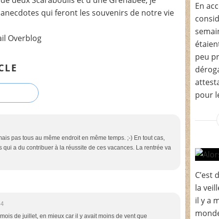
En acc
t anecdotes qui feront les souvenirs de notre vie
consid
semain
ail Overblog
étaien
peu pr
CLE
déroga
attest
pour le
mais pas tous au même endroit en même temps. ;-) En tout cas,
qui a du contribuer à la réussite de ces vacances. La rentrée va
C’est 
la veil
il y a 
54
monde 
mois de juillet, en mieux car il y avait moins de vent que