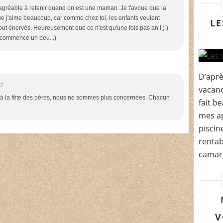
s agréable à retenir quand on est une maman. Je t'avoue que la
ue j'aime beaucoup, car comme chez toi, les enfants veulent
LE
 tout énervés. Heureusement que ce n'est qu'une fois pas an ! ;-)
recommence un peu...)
D’après
42
vacanc
 la fête des pères, nous ne sommes plus concernées. Chacun
fait b
mes ap
piscin
rentab
camara
V