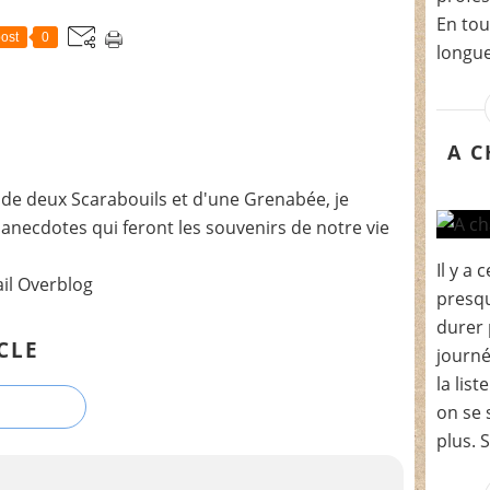
En tou
ost
0
longue.
A C
de deux Scarabouils et d'une Grenabée, je
t anecdotes qui feront les souvenirs de notre vie
Il y a
ail Overblog
presqu
durer 
CLE
journé
la lis
on se 
plus. S