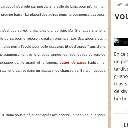
Scarabouil s'est jeté sur moi dans la salle de bain, pour m'offrir mon
VOU
 premier baiser. La plupart des autres jours ne commence pas aussi
ux s'est poursuivie, à ma plus grande joie. Ma Grenabée chérie a
té de sa bouille réjouie ; création originale. Les Scarabouils étant
 plus rien à l'école pour cette occasion. Et c'est après 7 ans d'une
En ce p
ont soigneusement évité chaque année les légendaires colliers de
un pet
briquée par le grand et le fameux
collier de pâtes
traditionnel
tardiv
n atelier organisé dans un magasin de chaussures. Il y a un début à
grigno
toast
de kiwi
bûche 
ir Nana pour le déjeuner, après avoir choisi un beau bouquet pour
L