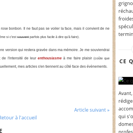
grigno
récha
froide
spécul
s rose bonbon. Il ne faut pas se voiler la face, mais il convient de ne
termin
.
me si c'est
souvent
parfois plus facile à dire qu'à faire)
ère version qui restera gravée dans ma mémoire. Je me souviendrai
 de l'intensité de leur
enthousiasme
à me faire plaisir
(coûte que
CE Q
bituellement, mes articles s'en tiennent au côté face des évènements.
Avant,
rédige
accomp
Article suivant »
qui s'
Retour à l'accueil
domest
E
profes