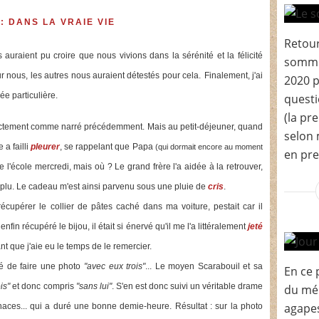
: DANS LA VRAIE VIE
Retour
rs auraient pu croire que nous vivions dans la sérénité et la félicité
sommei
r nous, les autres nous auraient détestés pour cela.
Finalement, j'ai
2020 p
ée particulière.
questi
(la pre
actement comme narré précédemment. Mais au petit-déjeuner, quand
selon 
 a failli
pleurer
, se rappelant que Papa
(qui dormait encore au moment
en pre
 l'école mercredi, mais où ? Le grand frère l'a aidée à la retrouver,
 déplu. Le cadeau m'est ainsi parvenu sous une pluie de
cris
.
cupérer le collier de pâtes caché dans ma voiture, pestait car il
a enfin récupéré le bijou, il était si énervé qu'il me l'a littéralement
jeté
ant que j'aie eu le temps de le remercier.
osé de faire une photo
"avec eux trois"
... Le moyen Scarabouil et sa
En ce p
is"
et donc compris
"sans lui"
. S'en est donc suivi un véritable drame
du mén
agapes
naces... qui a duré une bonne demie-heure. Résultat : sur la photo