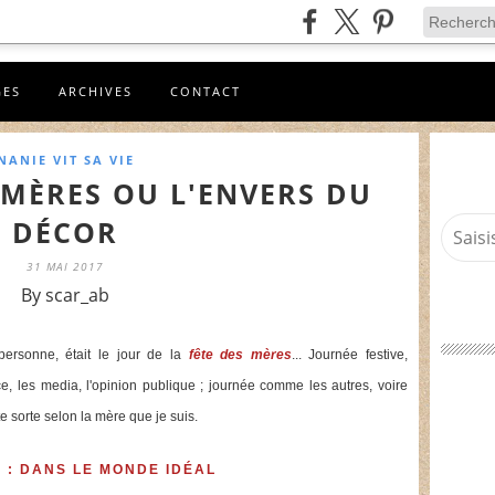
GES
ARCHIVES
CONTACT
NANIE VIT SA VIE
 MÈRES OU L'ENVERS DU
DÉCOR
31 MAI 2017
By scar_ab
ersonne, était le jour de la
fête des mères
... Journée festive,
, les media, l'opinion publique ; journée comme les autres, voire
 sorte selon la mère que je suis.
 : DANS LE MONDE IDÉAL