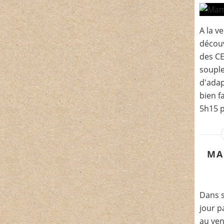
A la v
découv
des CE
souple
d'adap
bien f
5h15 p
MA
Dans s
jour p
au ven