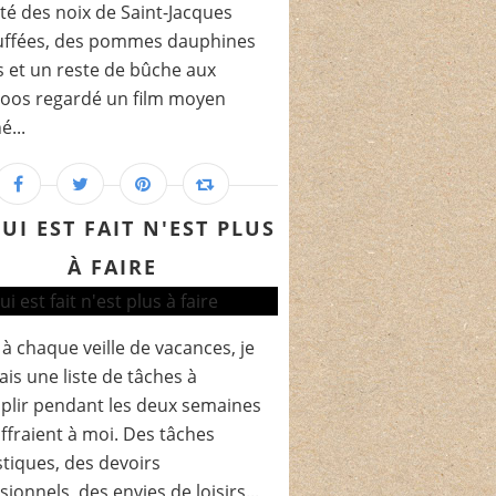
té des noix de Saint-Jacques
uffées, des pommes dauphines
s et un reste de bûche aux
oos regardé un film moyen
é...
UI EST FAIT N'EST PLUS
À FAIRE
 à chaque veille de vacances, je
ais une liste de tâches à
lir pendant les deux semaines
offraient à moi. Des tâches
iques, des devoirs
sionnels, des envies de loisirs...