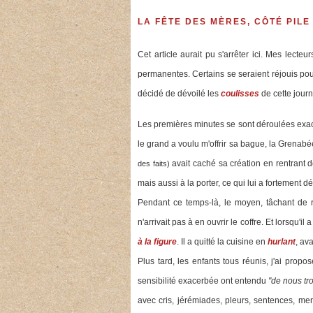
LA FÊTE DES MÈRES, CÔTÉ PILE 
Cet article aurait pu s'arrêter ici. Mes lecteu
permanentes. Certains se seraient réjouis pou
décidé de dévoilé les
coulisses
de cette journ
Les premières minutes se sont déroulées ex
le grand a voulu m'offrir sa bague, la Grenabée
avait caché sa création en rentrant de
des faits)
mais aussi à la porter, ce qui lui a fortement
Pendant ce temps-là, le moyen, tâchant de ré
n'arrivait pas à en ouvrir le coffre. Et lorsqu'il 
à la figure
. Il a quitté la cuisine en
hurlant
, av
Plus tard, les enfants tous réunis, j'ai prop
sensibilité exacerbée ont entendu
"de nous tro
avec cris, jérémiades, pleurs, sentences, me