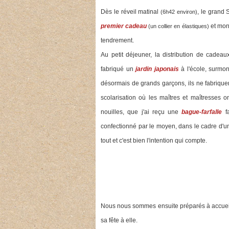
Dès le réveil matinal
, le grand 
(6h42 environ)
premier cadeau
et mon
(un collier en élastiques)
tendrement.
Au petit déjeuner, la distribution de cadea
fabriqué un
jardin japonais
à l'école, surmon
désormais de grands garçons, ils ne fabriquent
scolarisation où les maîtres et maîtresses 
nouilles, que j'ai reçu une
bague-farfalle
fa
confectionné par le moyen, dans le cadre d'u
tout et c'est bien l'intention qui compte.
Nous nous sommes ensuite préparés à accueill
sa fête à elle.