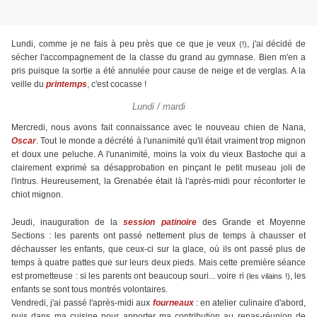
Lundi, comme je ne fais à peu près que ce que je veux
, j'ai décidé de
(!)
sécher l'accompagnement de la classe du grand au gymnase. Bien m'en a
pris puisque la sortie a été annulée pour cause de neige et de verglas. A la
veille du
printemps
, c'est cocasse !
Lundi / mardi
Mercredi, nous avons fait connaissance avec le nouveau chien de Nana,
Oscar
. Tout le monde a décrété à l'unanimité qu'il était vraiment trop mignon
et doux une peluche. A l'unanimité, moins la voix du vieux Bastoche qui a
clairement exprimé sa désapprobation en pinçant le petit museau joli de
l'intrus. Heureusement, la Grenabée était là l'après-midi pour réconforter le
chiot mignon.
Jeudi, inauguration de la
session patinoire
des Grande et Moyenne
Sections : les parents ont passé nettement plus de temps à chausser et
déchausser les enfants, que ceux-ci sur la glace, où ils ont passé plus de
temps à quatre pattes que sur leurs deux pieds. Mais cette première séance
est prometteuse : si les parents ont beaucoup souri... voire ri
, les
(les vilains !)
enfants se sont tous montrés volontaires.
Vendredi, j'ai passé l'après-midi aux
fourneaux
: en atelier culinaire d'abord,
puis dans ma cuisine pour apporter ma contribution au repas-réunion de