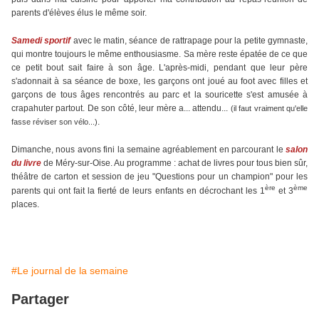
parents d'élèves élus le même soir.
Samedi sportif
avec le matin, séance de rattrapage pour la petite gymnaste,
qui montre toujours le même enthousiasme. Sa mère reste épatée de ce que
ce petit bout sait faire à son âge. L'après-midi, pendant que leur père
s'adonnait à sa séance de boxe, les garçons ont joué au foot avec filles et
garçons de tous âges rencontrés au parc et la souricette s'est amusée à
crapahuter partout. De son côté, leur mère a... attendu...
(il faut vraiment qu'elle
.
fasse réviser son vélo...)
Dimanche, nous avons fini la semaine agréablement en parcourant le
salon
du livre
de Méry-sur-Oise. Au programme : achat de livres pour tous bien sûr,
théâtre de carton et session de jeu "Questions pour un champion" pour les
ère
ème
parents qui ont fait la fierté de leurs enfants en décrochant les 1
et 3
places.
#Le journal de la semaine
Partager