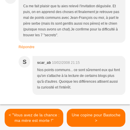
Ca me fait plaisir que tu aies relevé l'invitation déguisée. Et
puis, on en apprend des choses et finalement je retrouve pas
mal de points communs avec Jean-François ou moi, à part le
père serbe (mais ils sont gentils aussi nos pères) et le chien
(puisque nous avons un chat).Je confirme pour la difficulté à
trouver les 7 "secrets".
Répondre
S
scar_ab
10/02/2008 21:15
Nos points communs... ce sont sûrement eux qui font
qu'on s'attache à la lecture de certains blogs plus
qu'à d'autres. Quoique les différences attisent aussi
la curiosité et l'intérêt.
< "Vous avez de la chance :
Une copine pour Bastoche
ma mère est morte !"
>