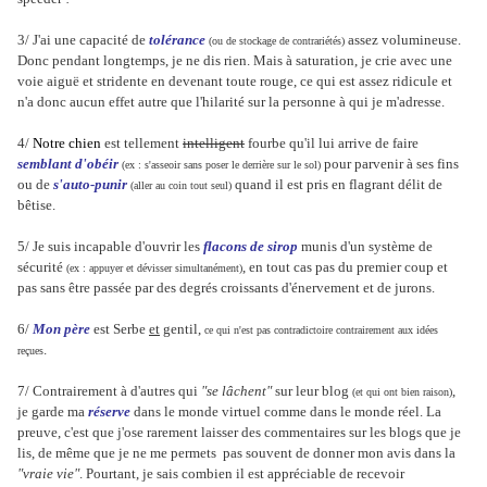
3/ J'ai une capacité de
tolérance
assez volumineuse.
(ou de stockage de contrariétés)
Donc pendant longtemps, je ne dis rien. Mais à saturation, je crie avec une
voie aiguë et stridente en devenant toute rouge, ce qui est assez ridicule et
n'a donc aucun effet autre que l'hilarité sur la personne à qui je m'adresse.
4/
Notre chien
est tellement
intelligent
fourbe qu'il lui arrive de faire
semblant d'obéir
pour parvenir à ses fins
(ex : s'asseoir sans poser le derrière sur le sol)
ou de
s'auto-punir
quand il est pris en flagrant délit de
(aller au coin tout seul)
bêtise.
5/ Je suis incapable d'ouvrir les
flacons de sirop
munis d'un système de
sécurité
, en tout cas pas du premier coup et
(ex : appuyer et dévisser simultanément)
pas sans être passée par des degrés croissants d'énervement et de jurons.
6/
Mon père
est Serbe
et
gentil,
ce qui n'est pas contradictoire contrairement aux idées
.
reçues
7/ Contrairement à d'autres qui
"se lâchent"
sur leur blog
,
(et qui ont bien raison)
je garde ma
réserve
dans le monde virtuel comme dans le monde réel. La
preuve, c'est que j'ose rarement laisser des commentaires sur les blogs que je
lis, de même que je ne me permets pas souvent de donner mon avis dans la
"vraie vie"
. Pourtant, je sais combien il est appréciable de recevoir