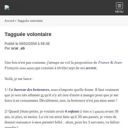
MENU
Accueil
» Tagguée volontaire
Tagguée volontaire
Publié le 08/02/2008 à 08:48
Par
scar_ab
Une fois n'est pas coutume, j'attrape au vol la proposition de
France & Jean-
François
qui consiste à révéler sept de ses
secrets
.
(entre autres)
Voilà, je me lance :
1/ J'ai
horreur des betteraves
, sous n'importe quelle forme. Il faut vraiment
que je sois très affamée
et
qu'il n'y ait rien d'autre à manger pour que je me
force à en consommer. Décidément, non, la betterave n'est pas mon amie !
2/ Quand j'étais petite, je voulais avoir
4 enfants
avant 30
(2 filles et 2 garçons)
ans, ni plus, ni moins. La vie est ainsi faite qu'à 30 ans passés, je viens de
donner naissance à mon premier bébé... alors, pour les 3 suivants, va falloir
speeder !